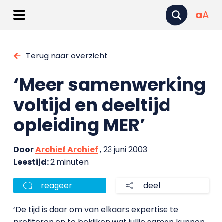
a
A
Terug naar overzicht
‘Meer samenwerking
voltijd en deeltijd
opleiding MER’
Door
Archief Archief
, 23 juni 2003
Leestijd:
2 minuten
reageer
deel
‘De tijd is daar om van elkaars expertise te
profiteren en te bekijken wat jullie samen kunnen