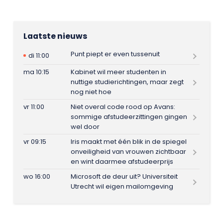
Laatste nieuws
Punt piept er even tussenuit
di 11:00
ma 10:15
Kabinet wil meer studenten in
nuttige studierichtingen, maar zegt
nog niet hoe
vr 11:00
Niet overal code rood op Avans:
sommige afstudeerzittingen gingen
wel door
vr 09:15
Iris maakt met één blik in de spiegel
onveiligheid van vrouwen zichtbaar
en wint daarmee afstudeerprijs
wo 16:00
Microsoft de deur uit? Universiteit
Utrecht wil eigen mailomgeving