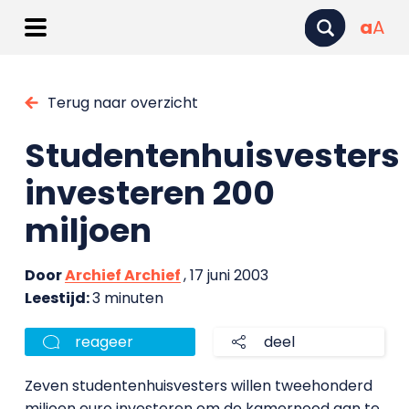
a
A
Terug naar overzicht
Studentenhuisvesters
investeren 200
miljoen
Door
Archief Archief
, 17 juni 2003
Leestijd:
3 minuten
reageer
deel
Zeven studentenhuisvesters willen tweehonderd
miljoen euro investeren om de kamernood aan te