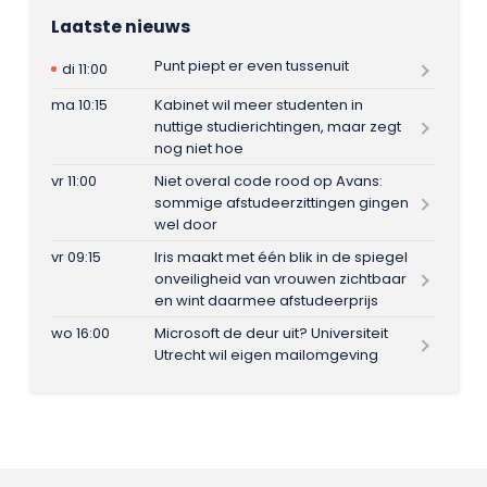
Laatste nieuws
Punt piept er even tussenuit
di 11:00
ma 10:15
Kabinet wil meer studenten in
nuttige studierichtingen, maar zegt
nog niet hoe
vr 11:00
Niet overal code rood op Avans:
sommige afstudeerzittingen gingen
wel door
vr 09:15
Iris maakt met één blik in de spiegel
onveiligheid van vrouwen zichtbaar
en wint daarmee afstudeerprijs
wo 16:00
Microsoft de deur uit? Universiteit
Utrecht wil eigen mailomgeving