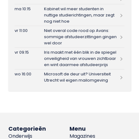
ma 10:15
Kabinet wil meer studenten in
nuttige studierichtingen, maar zegt
nog niet hoe
vr 11:00
Niet overal code rood op Avans:
sommige afstudeerzittingen gingen
wel door
vr 09:15
Iris maakt met één blik in de spiegel
onveiligheid van vrouwen zichtbaar
en wint daarmee afstudeerprijs
wo 16:00
Microsoft de deur uit? Universiteit
Utrecht wil eigen mailomgeving
Categorieën
Menu
Onderwijs
Magazines