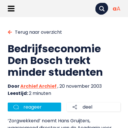
a
A
Terug naar overzicht
Bedrijfseconomie
Den Bosch trekt
minder studenten
Door
Archief Archief
, 20 november 2003
Leestijd:
2 minuten
reageer
deel
‘Zorgwekkend’ noemt Hans Gruijters,
waarnemend directeur van de Academie voor