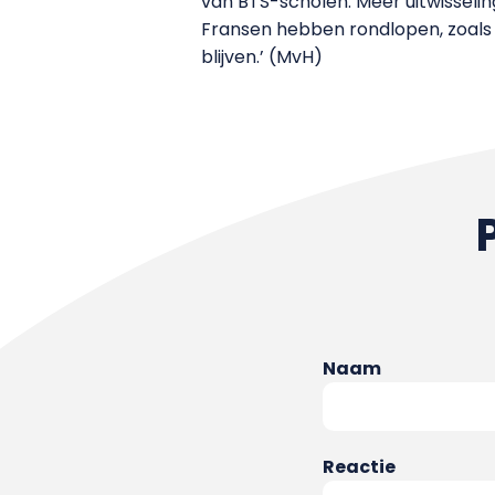
van BTS-scholen. Meer uitwisseli
Fransen hebben rondlopen, zoals 
blijven.’ (MvH)
Naam
Reactie