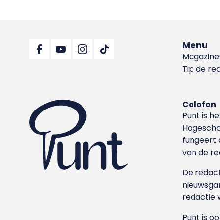
Menu
Magazine
Tip de re
Colofon
Punt is h
Hoge­sch
fungeert 
van de re
De redacti
nieuwsgar
redactie 
Punt is o