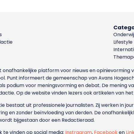
Catego
s
Onderwij
dactie
Lifestyle
Internat
Themapa
et onafhankelijke platform voor nieuws en opinievormin
ool. Punt informeert de gemeenschap van Avans Hogesch
als podium voor meningsvorming en debat. De mening van 
dactie. Op de website vinden lezers ook artikelen van he
e bestaat uit professionele journalisten. Zij werken in jour
ing en zonder beïnvloeding van derden. De onafhankelijk
wordt bijgestaan door een Redactieraad.
ok te vinden op social media:
Instragram
,
Facebook
en
Lin