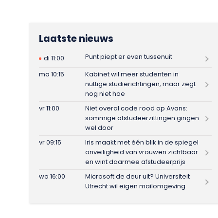
Laatste nieuws
Punt piept er even tussenuit
di 11:00
ma 10:15
Kabinet wil meer studenten in
nuttige studierichtingen, maar zegt
nog niet hoe
vr 11:00
Niet overal code rood op Avans:
sommige afstudeerzittingen gingen
wel door
vr 09:15
Iris maakt met één blik in de spiegel
onveiligheid van vrouwen zichtbaar
en wint daarmee afstudeerprijs
wo 16:00
Microsoft de deur uit? Universiteit
Utrecht wil eigen mailomgeving