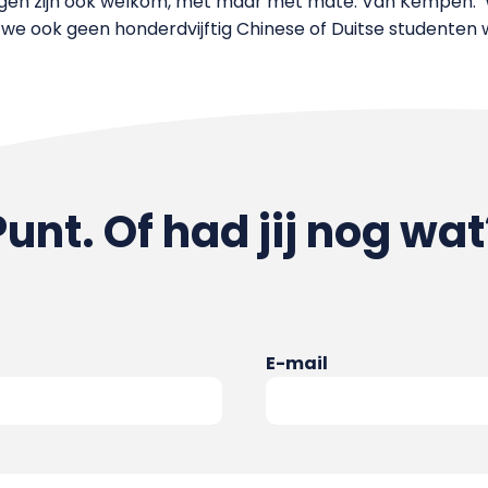
ngen zijn ook welkom, met maar met mate. Van Kempen: ‘W
we ook geen honderdvijftig Chinese of Duitse studenten 
Punt. Of had jij nog wat
E-mail