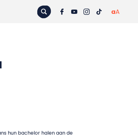
a
A
a
ans hun bachelor halen aan de