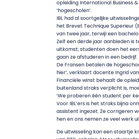
opleiding International Business 
‘hogescholen’.
IBL had al soortgelijke uitwisseli
het Brevet Technique Superieur (B
van twee jaar, terwijl een bachelor 
Zelf een derde jaar aanbieden is 
uitkomst; studenten doen het ee
gaan ze afstuderen in een bedrijf.
De Fransen betalen de hogeschool 
hier’, verklaart docente Ingrid v
Financiële winst behaalt de opleid
buitenland straks verplicht is, 
‘We proberen één student per kee
Voor IBL’ers is het straks bijna 
assistent ingezet. Ze corrigeren 
hen en ons nemen ze veel werk ui
De uitwisseling kan een staartje