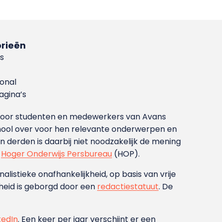
rieën
s
ional
gina’s
g voor studenten en medewerkers van Avans
ool over voor hen relevante onderwerpen en
derden is daarbij niet noodzakelijk de mening
t
Hoger Onderwijs Persbureau
(HOP).
nalistieke onafhankelijkheid, op basis van vrije
heid is geborgd door een
redactiestatuut
. De
kedIn
. Een keer per jaar verschijnt er een