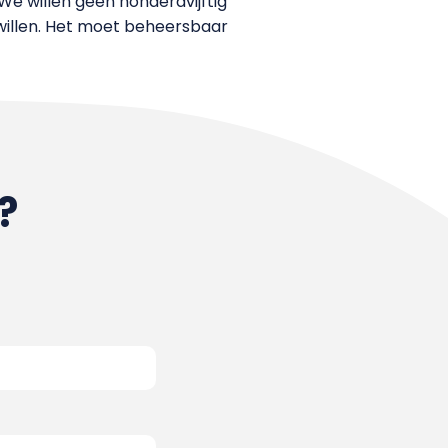
e willen geen honderdvijftig
willen. Het moet beheersbaar
?