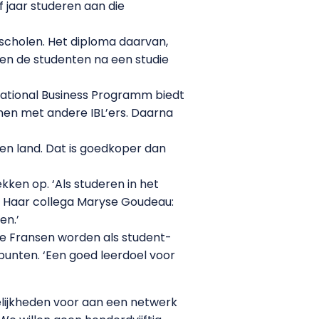
f jaar studeren aan die
S-scholen. Het diploma daarvan,
len de studenten na een studie
rnational Business Programm biedt
men met andere IBL’ers. Daarna
gen land. Dat is goedkoper dan
ekken op. ‘Als studeren in het
t. Haar collega Maryse Goudeau:
en.’
 de Fransen worden als student-
punten. ‘Een goed leerdoel voor
elijkheden voor aan een netwerk