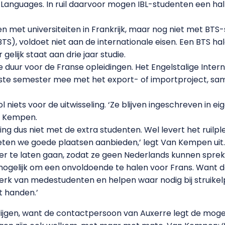
& Languages. In ruil daarvoor mogen IBL-studenten een hal
ngen met universiteiten in Frankrijk, maar nog niet met BT
TS), voldoet niet aan de internationale eisen. Een BTS ha
gelijk staat aan drie jaar studie.
te duur voor de Franse opleidingen. Het Engelstalige Inte
rste semester mee met het export- of importproject, sa
niets voor de uitwisseling. ‘Ze blijven ingeschreven in ei
an Kempen.
ing dus niet met de extra studenten. Wel levert het ruilpl
moeten we goede plaatsen aanbieden,’ legt Van Kempen ui
r te laten gaan, zodat ze geen Nederlands kunnen sprek
onmogelijk om een onvoldoende te halen voor Frans. Want
werk van medestudenten en helpen waar nodig bij struikel
t handen.’
 krijgen, want de contactpersoon van Auxerre legt de mog