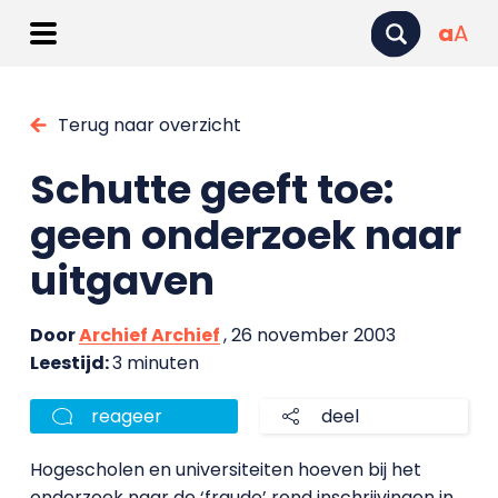
a
A
Terug naar overzicht
Schutte geeft toe:
geen onderzoek naar
uitgaven
Door
Archief Archief
, 26 november 2003
Leestijd:
3 minuten
reageer
deel
Hogescholen en universiteiten hoeven bij het
onderzoek naar de ‘fraude’ rond inschrijvingen in