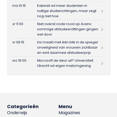
ma 10:15
Kabinet wil meer studenten in
nuttige studierichtingen, maar zegt
nog niet hoe
vr 11:00
Niet overal code rood op Avans:
sommige afstudeerzittingen gingen
wel door
vr 09:15
Iris maakt met één blik in de spiegel
onveiligheid van vrouwen zichtbaar
en wint daarmee afstudeerprijs
wo 16:00
Microsoft de deur uit? Universiteit
Utrecht wil eigen mailomgeving
Categorieën
Menu
Onderwijs
Magazines