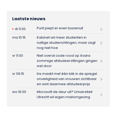
Laatste nieuws
Punt piept er even tussenuit
di 11:00
ma 10:15
Kabinet wil meer studenten in
nuttige studierichtingen, maar zegt
nog niet hoe
vr 11:00
Niet overal code rood op Avans:
sommige afstudeerzittingen gingen
wel door
vr 09:15
Iris maakt met één blik in de spiegel
onveiligheid van vrouwen zichtbaar
en wint daarmee afstudeerprijs
wo 16:00
Microsoft de deur uit? Universiteit
Utrecht wil eigen mailomgeving