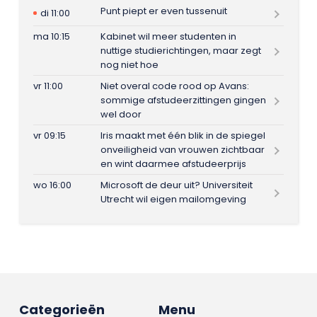
Punt piept er even tussenuit
di 11:00
ma 10:15
Kabinet wil meer studenten in
nuttige studierichtingen, maar zegt
nog niet hoe
vr 11:00
Niet overal code rood op Avans:
sommige afstudeerzittingen gingen
wel door
vr 09:15
Iris maakt met één blik in de spiegel
onveiligheid van vrouwen zichtbaar
en wint daarmee afstudeerprijs
wo 16:00
Microsoft de deur uit? Universiteit
Utrecht wil eigen mailomgeving
Categorieën
Menu