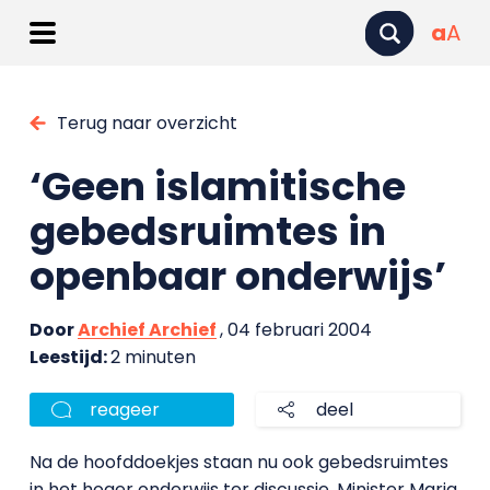
a
A
Terug naar overzicht
‘Geen islamitische
gebedsruimtes in
openbaar onderwijs’
Door
Archief Archief
, 04 februari 2004
Leestijd:
2 minuten
reageer
deel
Na de hoofddoekjes staan nu ook gebedsruimtes
in het hoger onderwijs ter discussie. Minister Maria