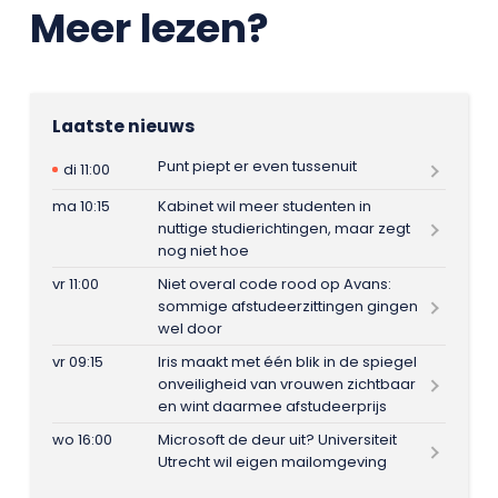
Meer lezen?
Laatste nieuws
Punt piept er even tussenuit
di 11:00
ma 10:15
Kabinet wil meer studenten in
nuttige studierichtingen, maar zegt
nog niet hoe
vr 11:00
Niet overal code rood op Avans:
sommige afstudeerzittingen gingen
wel door
vr 09:15
Iris maakt met één blik in de spiegel
onveiligheid van vrouwen zichtbaar
en wint daarmee afstudeerprijs
wo 16:00
Microsoft de deur uit? Universiteit
Utrecht wil eigen mailomgeving