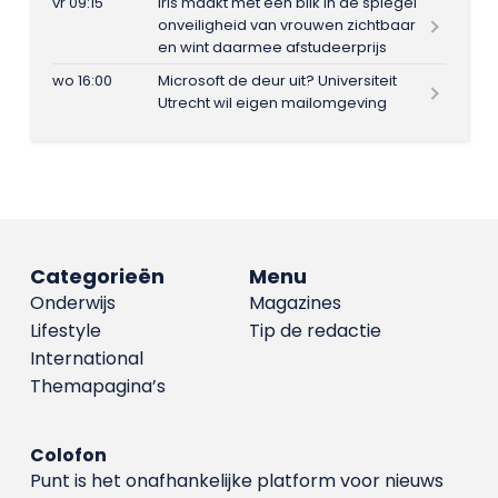
vr 09:15
Iris maakt met één blik in de spiegel
onveiligheid van vrouwen zichtbaar
en wint daarmee afstudeerprijs
wo 16:00
Microsoft de deur uit? Universiteit
Utrecht wil eigen mailomgeving
Categorieën
Menu
Onderwijs
Magazines
Lifestyle
Tip de redactie
International
Themapagina’s
Colofon
Punt is het onafhankelijke platform voor nieuws