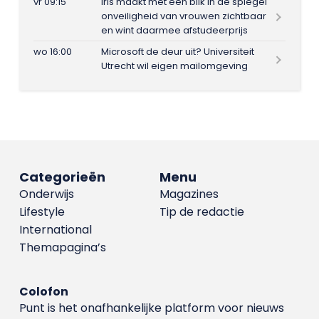
vr 09:15
Iris maakt met één blik in de spiegel
onveiligheid van vrouwen zichtbaar
en wint daarmee afstudeerprijs
wo 16:00
Microsoft de deur uit? Universiteit
Utrecht wil eigen mailomgeving
Categorieën
Menu
Onderwijs
Magazines
Lifestyle
Tip de redactie
International
Themapagina’s
Colofon
Punt is het onafhankelijke platform voor nieuws