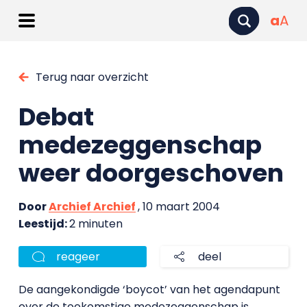
a
A
Terug naar overzicht
Debat
medezeggenschap
weer doorgeschoven
Door
Archief Archief
, 10 maart 2004
Leestijd:
2 minuten
reageer
deel
De aangekondigde ‘boycot’ van het agendapunt
over de toekomstige medezeggenschap is