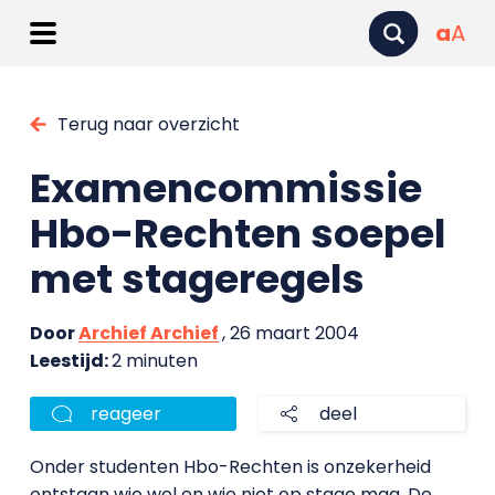
a
A
Terug naar overzicht
Examencommissie
Hbo-Rechten soepel
met stageregels
Door
Archief Archief
, 26 maart 2004
Leestijd:
2 minuten
reageer
deel
Onder studenten Hbo-Rechten is onzekerheid
ontstaan wie wel en wie niet op stage mag. De