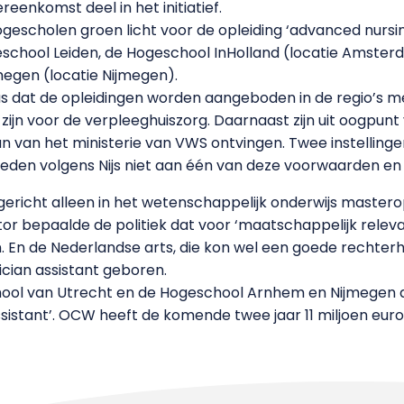
enkomst deel in het initiatief.
ogescholen groen licht voor de opleiding ‘advanced nursi
eschool Leiden, de Hogeschool InHolland (locatie Amste
egen (locatie Nijmegen).
 dat de opleidingen worden aangeboden in de regio’s m
zijn voor de verpleeghuiszorg. Daarnaast zijn uit oogpunt 
un van het ministerie van VWS ontvingen. Twee instelling
eden volgens Nijs niet aan één van deze voorwaarden en 
gericht alleen in het wetenschappelijk onderwijs master
or bepaalde de politiek dat voor ‘maatschappelijk rele
. En de Nederlandse arts, die kon wel een goede rechte
ician assistant geboren.
chool van Utrecht en de Hogeschool Arnhem en Nijmegen
ssistant’. OCW heeft de komende twee jaar 11 miljoen eur