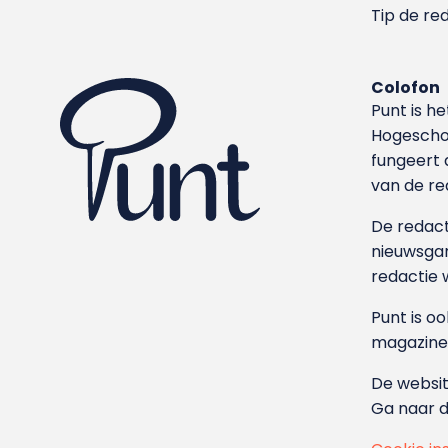
Tip de re
Colofon
Punt is h
Hoge­sch
fungeert 
van de re
De redacti
nieuwsgar
redactie 
Punt is o
magazine
De websit
Ga naar 