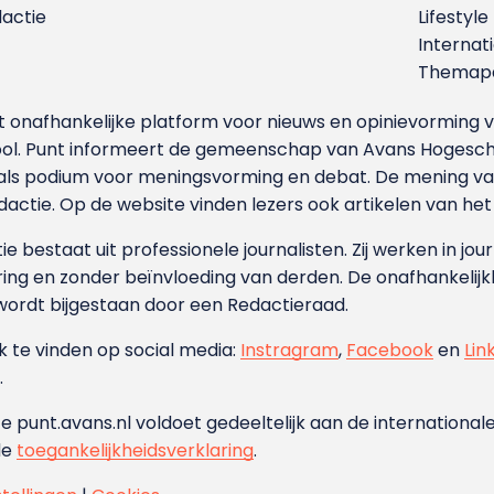
dactie
Lifestyle
Internat
Themapa
et onafhankelijke platform voor nieuws en opinievormin
ool. Punt informeert de gemeenschap van Avans Hogesch
als podium voor meningsvorming en debat. De mening van 
dactie. Op de website vinden lezers ook artikelen van he
e bestaat uit professionele journalisten. Zij werken in jour
ing en zonder beïnvloeding van derden. De onafhankelijk
wordt bijgestaan door een Redactieraad.
ok te vinden op social media:
Instragram
,
Facebook
en
Lin
.
e punt.avans.nl voldoet gedeeltelijk aan de internationale
de
toegankelijkheidsverklaring
.