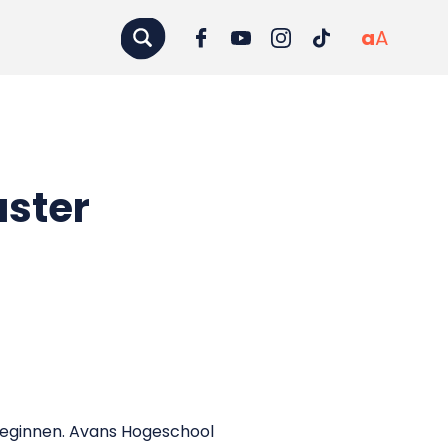
a
A
aster
 beginnen. Avans Hogeschool