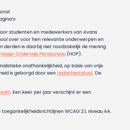
ional
gina’s
g voor studenten en medewerkers van Avans
ool over voor hen relevante onderwerpen en
derden is daarbij niet noodzakelijk de mening
t
Hoger Onderwijs Persbureau
(HOP).
nalistieke onafhankelijkheid, op basis van vrije
heid is geborgd door een
redactiestatuut
. De
kedIn
. Een keer per jaar verschijnt er een
 toegankelijkheidsrichtlijnen WCAG 2.1, niveau AA.