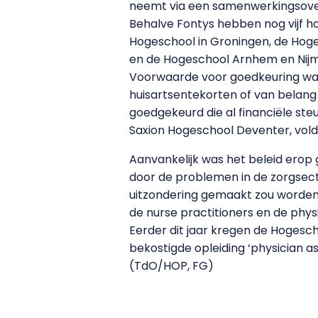
neemt via een samenwerkingsovere
Behalve Fontys hebben nog vijf h
Hogeschool in Groningen, de Hog
en de Hogeschool Arnhem en Nijm
Voorwaarde voor goedkeuring was
huisartsentekorten of van belang 
goedgekeurd die al financiële ste
Saxion Hogeschool Deventer, vold
Aanvankelijk was het beleid erop 
door de problemen in de zorgsect
uitzondering gemaakt zou worden
de nurse practitioners en de phys
Eerder dit jaar kregen de Hoges
bekostigde opleiding ‘physician a
(TdO/HOP, FG)