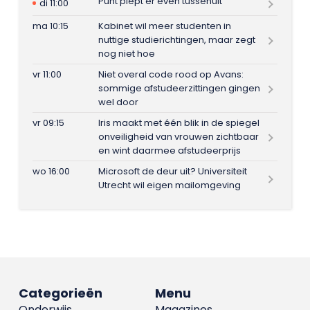
Punt piept er even tussenuit
di 11:00
ma 10:15
Kabinet wil meer studenten in
nuttige studierichtingen, maar zegt
nog niet hoe
vr 11:00
Niet overal code rood op Avans:
sommige afstudeerzittingen gingen
wel door
vr 09:15
Iris maakt met één blik in de spiegel
onveiligheid van vrouwen zichtbaar
en wint daarmee afstudeerprijs
wo 16:00
Microsoft de deur uit? Universiteit
Utrecht wil eigen mailomgeving
Categorieën
Menu
Onderwijs
Magazines