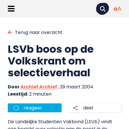
a
A
Terug naar overzicht
LSVb boos op de
Volkskrant om
selectieverhaal
Door
Archief Archief
, 29 maart 2004
Leestijd:
2 minuten
reageer
deel
De Landelijke Studenten Vakbond (LSVb) vindt
een bericht over selectie aan de poort in de