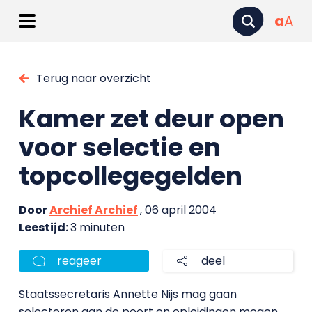
a
A
Terug naar overzicht
Kamer zet deur open
voor selectie en
topcollegegelden
Door
Archief Archief
, 06 april 2004
Leestijd:
3 minuten
reageer
deel
Staatssecretaris Annette Nijs mag gaan
selecteren aan de poort en opleidingen mogen