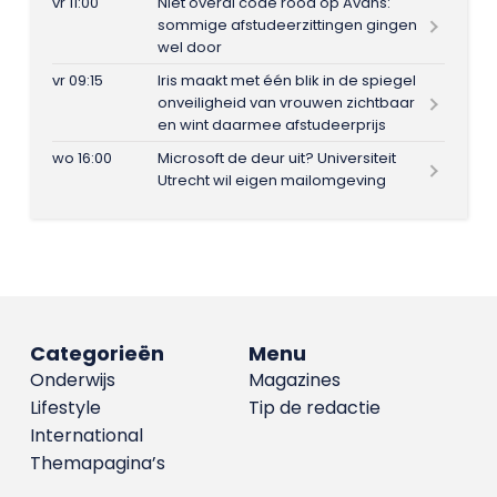
vr 11:00
Niet overal code rood op Avans:
sommige afstudeerzittingen gingen
wel door
vr 09:15
Iris maakt met één blik in de spiegel
onveiligheid van vrouwen zichtbaar
en wint daarmee afstudeerprijs
wo 16:00
Microsoft de deur uit? Universiteit
Utrecht wil eigen mailomgeving
Categorieën
Menu
Onderwijs
Magazines
Lifestyle
Tip de redactie
International
Themapagina’s