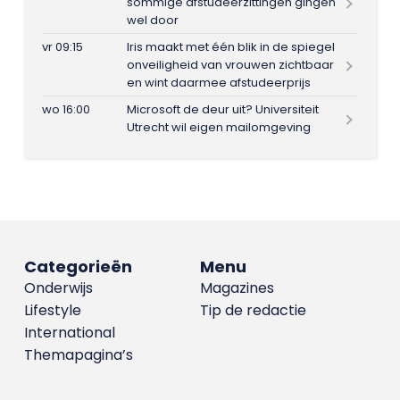
sommige afstudeerzittingen gingen
wel door
vr 09:15
Iris maakt met één blik in de spiegel
onveiligheid van vrouwen zichtbaar
en wint daarmee afstudeerprijs
wo 16:00
Microsoft de deur uit? Universiteit
Utrecht wil eigen mailomgeving
Categorieën
Menu
Onderwijs
Magazines
Lifestyle
Tip de redactie
International
Themapagina’s