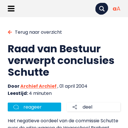
a
A
Terug naar overzicht
Raad van Bestuur
verwerpt conclusies
Schutte
Door
Archief Archief
, 01 april 2004
Leestijd:
4 minuten
reageer
deel
Het negatieve oordeel van de commissie Schutte
over de wijze waarop de Hogeschool Brabant