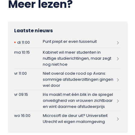
Meer lezen?
Laatste nieuws
Punt piept er even tussenuit
di 11:00
ma 10:15
Kabinet wil meer studenten in
nuttige studierichtingen, maar zegt
nog niet hoe
vr 11:00
Niet overal code rood op Avans:
sommige afstudeerzittingen gingen
wel door
vr 09:15
Iris maakt met één blik in de spiegel
onveiligheid van vrouwen zichtbaar
en wint daarmee afstudeerprijs
wo 16:00
Microsoft de deur uit? Universiteit
Utrecht wil eigen mailomgeving