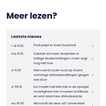
Meer lezen?
Laatste nieuws
Punt piept er even tussenuit
di 11:00
ma 10:15
Kabinet wil meer studenten in
nuttige studierichtingen, maar zegt
nog niet hoe
vr 11:00
Niet overal code rood op Avans:
sommige afstudeerzittingen gingen
wel door
vr 09:15
Iris maakt met één blik in de spiegel
onveiligheid van vrouwen zichtbaar
en wint daarmee afstudeerprijs
wo 16:00
Microsoft de deur uit? Universiteit