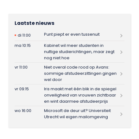
Laatste nieuws
Punt piept er even tussenuit
di 11:00
ma 10:15
Kabinet wil meer studenten in
nuttige studierichtingen, maar zegt
nog niet hoe
vr 11:00
Niet overal code rood op Avans:
sommige afstudeerzittingen gingen
wel door
vr 09:15
Iris maakt met één blik in de spiegel
onveiligheid van vrouwen zichtbaar
en wint daarmee afstudeerprijs
wo 16:00
Microsoft de deur uit? Universiteit
Utrecht wil eigen mailomgeving