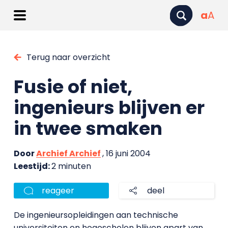
a
A
Terug naar overzicht
Fusie of niet,
ingenieurs blijven er
in twee smaken
Door
Archief Archief
, 16 juni 2004
Leestijd:
2 minuten
reageer
deel
De ingenieursopleidingen aan technische
universiteiten en hogescholen blijven apart van