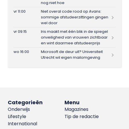
nog niet hoe
vr 11:00
Niet overal code rood op Avans:
sommige afstudeerzittingen gingen
wel door
vr 09:15
Iris maakt met één blik in de spiegel
onveiligheid van vrouwen zichtbaar
en wint daarmee afstudeerprijs
wo 16:00
Microsoft de deur uit? Universiteit
Utrecht wil eigen mailomgeving
Categorieën
Menu
Onderwijs
Magazines
Lifestyle
Tip de redactie
International