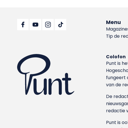
Menu
Magazine
Tip de re
Colofon
Punt is h
Hoge­sch
fungeert 
van de re
De redacti
nieuwsgar
redactie 
Punt is o