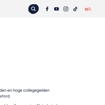
a
A
orden en hoge collegegelden
xford.