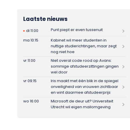
Laatste nieuws
Punt piept er even tussenuit
di 11:00
ma 10:15
Kabinet wil meer studenten in
nuttige studierichtingen, maar zegt
nog niet hoe
vr 11:00
Niet overal code rood op Avans:
sommige afstudeerzittingen gingen
wel door
vr 09:15
Iris maakt met één blik in de spiegel
onveiligheid van vrouwen zichtbaar
en wint daarmee afstudeerprijs
wo 16:00
Microsoft de deur uit? Universiteit
Utrecht wil eigen mailomgeving