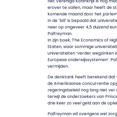
Het Verenigd Koninkrijk is nog m
erover te vallen, maar heeft de st
komende maand door het parle
In de ‘bill’ is bepaald dat univer
neer op ongeveer 4,5 duizend euro.
Palfreyman.
In zijn boek, The Economics of Hig
Staten, waar sommige universiteite
universiteiten ‘verder wegzinken 
Europese onderwijssystemen’. Pal
vermijden.
De denktank heeft berekend dat O
de Amerikaanse concurrentie opge
regeringsbeleid nog lang niet ver 
terwijl de onderzoekers van Princ
drie keer zo veel geld aan de ople
Palfreyman wil overigens wel zor