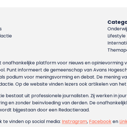
Catego
s
Onderwij
dactie
Lifestyle
Internat
Themapa
et onafhankelijke platform voor nieuws en opinievormin
ool. Punt informeert de gemeenschap van Avans Hogesch
als podium voor meningsvorming en debat. De mening van 
dactie. Op de website vinden lezers ook artikelen van he
e bestaat uit professionele journalisten. Zij werken in jour
ing en zonder beïnvloeding van derden. De onafhankelijk
wordt bijgestaan door een Redactieraad.
ok te vinden op social media:
Instragram
,
Facebook
en
Lin