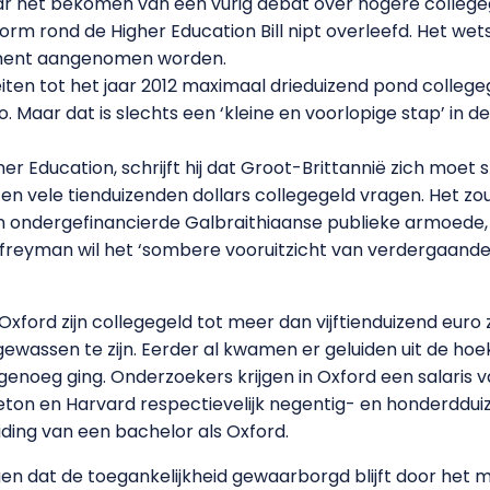
aar net bekomen van een vurig debat over hogere collegeg
orm rond de Higher Education Bill nipt overleefd. Het wets
ment aangenomen worden.
siteiten tot het jaar 2012 maximaal drieduizend pond coll
 Maar dat is slechts een ‘kleine en voorlopige stap’ in de
her Education, schrijft hij dat Groot-Brittannië zich moe
n vele tienduizenden dollars collegegeld vragen. Het zou a
in ondergefinancierde Galbraithiaanse publieke armoede, 
freyman wil het ‘sombere vooruitzicht van verdergaande
xford zijn collegegeld tot meer dan vijftienduizend eu
wassen te zijn. Eerder al kwamen er geluiden uit de hoek
genoeg ging. Onderzoekers krijgen in Oxford een salaris v
eton en Harvard respectievelijk negentig- en honderddui
iding van een bachelor als Oxford.
gen dat de toegankelijkheid gewaarborgd blijft door het 