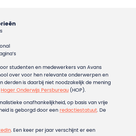
rieën
s
ional
gina’s
g voor studenten en medewerkers van Avans
ool over voor hen relevante onderwerpen en
derden is daarbij niet noodzakelijk de mening
t
Hoger Onderwijs Persbureau
(HOP).
nalistieke onafhankelijkheid, op basis van vrije
heid is geborgd door een
redactiestatuut
. De
kedIn
. Een keer per jaar verschijnt er een