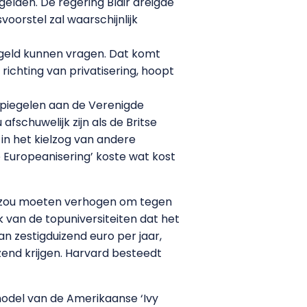
elden. De regering Blair dreigde
voorstel zal waarschijnlijk
egegeld kunnen vragen. Dat komt
 richting van privatisering, hoopt
t spiegelen aan de Verenigde
fschuwelijk zijn als de Britse
in het kielzog van andere
 Europeanisering’ koste wat kost
ro zou moeten verhogen om tegen
 van de topuniversiteiten dat het
an zestigduizend euro per jaar,
zend krijgen. Harvard besteedt
model van de Amerikaanse ‘Ivy