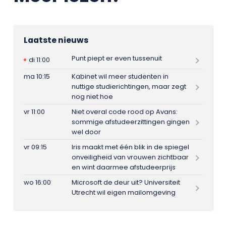
Laatste nieuws
Punt piept er even tussenuit
di 11:00
ma 10:15
Kabinet wil meer studenten in
nuttige studierichtingen, maar zegt
nog niet hoe
vr 11:00
Niet overal code rood op Avans:
sommige afstudeerzittingen gingen
wel door
vr 09:15
Iris maakt met één blik in de spiegel
onveiligheid van vrouwen zichtbaar
en wint daarmee afstudeerprijs
wo 16:00
Microsoft de deur uit? Universiteit
Utrecht wil eigen mailomgeving