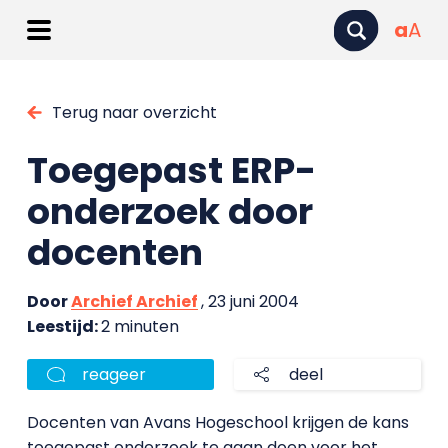
a
A
Terug naar overzicht
Toegepast ERP-
onderzoek door
docenten
Door
Archief Archief
, 23 juni 2004
Leestijd:
2 minuten
reageer
deel
Docenten van Avans Hogeschool krijgen de kans
toegepast onderzoek te gaan doen voor het