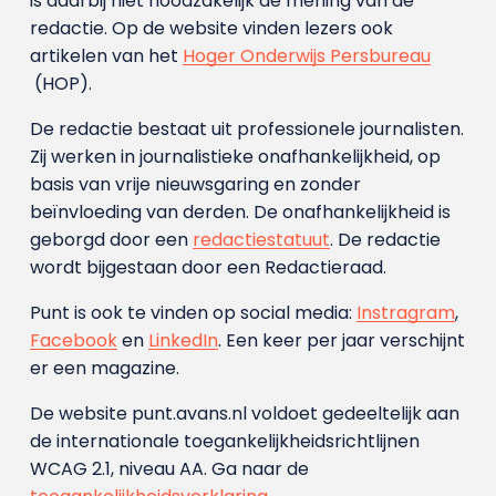
is daarbij niet noodzakelijk de mening van de
redactie. Op de website vinden lezers ook
artikelen van het
Hoger Onderwijs Persbureau
(HOP).
De redactie bestaat uit professionele journalisten.
Zij werken in journalistieke onafhankelijkheid, op
basis van vrije nieuwsgaring en zonder
beïnvloeding van derden. De onafhankelijkheid is
geborgd door een
redactiestatuut
. De redactie
wordt bijgestaan door een Redactieraad.
Punt is ook te vinden op social media:
Instragram
,
Facebook
en
LinkedIn
. Een keer per jaar verschijnt
er een magazine.
De website punt.avans.nl voldoet gedeeltelijk aan
de internationale toegankelijkheidsrichtlijnen
WCAG 2.1, niveau AA. Ga naar de