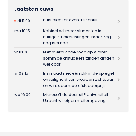
Laatste nieuws
Punt piept er even tussenuit
di 11:00
ma 10:15
Kabinet wil meer studenten in
nuttige studierichtingen, maar zegt
nog niet hoe
vr 11:00
Niet overal code rood op Avans:
sommige afstudeerzittingen gingen
wel door
vr 09:15
Iris maakt met één blik in de spiegel
onveiligheid van vrouwen zichtbaar
en wint daarmee afstudeerprijs
wo 16:00
Microsoft de deur uit? Universiteit
Utrecht wil eigen mailomgeving