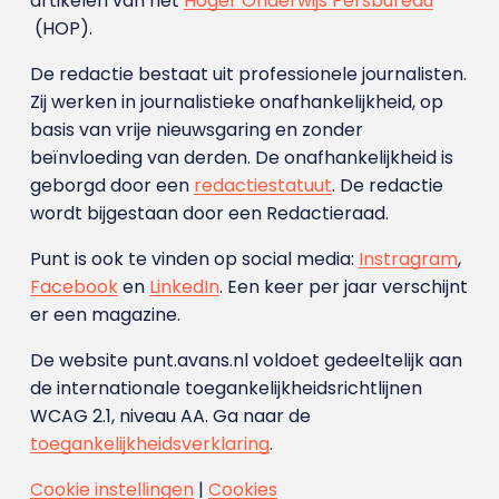
artikelen van het
Hoger Onderwijs Persbureau
(HOP).
De redactie bestaat uit professionele journalisten.
Zij werken in journalistieke onafhankelijkheid, op
basis van vrije nieuwsgaring en zonder
beïnvloeding van derden. De onafhankelijkheid is
geborgd door een
redactiestatuut
. De redactie
wordt bijgestaan door een Redactieraad.
Punt is ook te vinden op social media:
Instragram
,
Facebook
en
LinkedIn
. Een keer per jaar verschijnt
er een magazine.
De website punt.avans.nl voldoet gedeeltelijk aan
de internationale toegankelijkheidsrichtlijnen
WCAG 2.1, niveau AA. Ga naar de
toegankelijkheidsverklaring
.
Cookie instellingen
|
Cookies