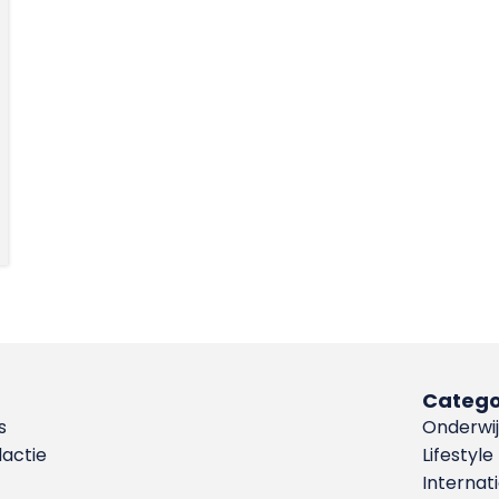
Catego
s
Onderwij
dactie
Lifestyle
Internat