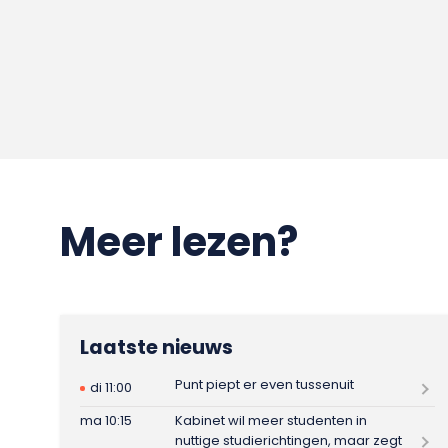
Meer lezen?
Laatste nieuws
Punt piept er even tussenuit
di 11:00
ma 10:15
Kabinet wil meer studenten in
nuttige studierichtingen, maar zegt