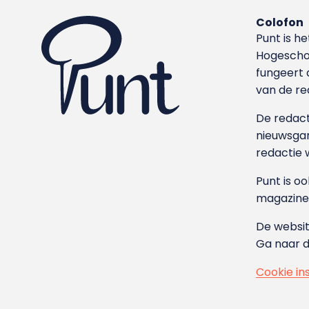
Colofon
Punt is h
Hoge­sch
fungeert 
van de re
De redacti
nieuwsgar
redactie 
Punt is o
magazine
De websit
Ga naar 
Cookie in