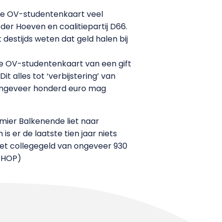
 de OV-studentenkaart veel
der Hoeven en coalitiepartij D66.
t destijds weten dat geld halen bij
e OV-studentenkaart van een gift
t alles tot ‘verbijstering’ van
 ongeveer honderd euro mag
mier Balkenende liet naar
s er de laatste tien jaar niets
 het collegegeld van ongeveer 930
O/HOP)