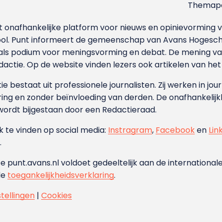
Themapa
et onafhankelijke platform voor nieuws en opinievormin
ool. Punt informeert de gemeenschap van Avans Hogesch
als podium voor meningsvorming en debat. De mening van 
dactie. Op de website vinden lezers ook artikelen van he
e bestaat uit professionele journalisten. Zij werken in jour
ing en zonder beïnvloeding van derden. De onafhankelijk
wordt bijgestaan door een Redactieraad.
ok te vinden op social media:
Instragram
,
Facebook
en
Lin
.
e punt.avans.nl voldoet gedeeltelijk aan de internationale
de
toegankelijkheidsverklaring
.
stellingen
|
Cookies