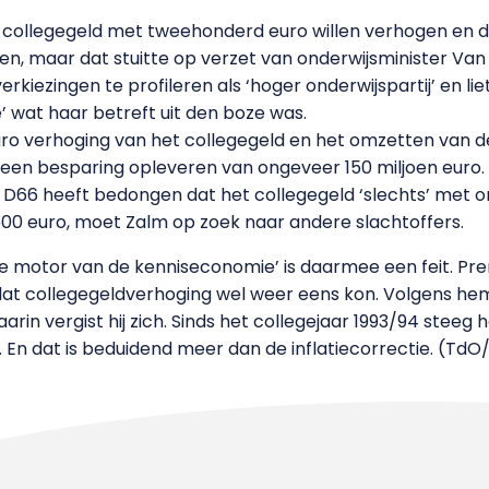
t collegegeld met tweehonderd euro willen verhogen en
en, maar dat stuitte op verzet van onderwijsminister Van 
erkiezingen te profileren als ‘hoger onderwijspartij’ en lie
 wat haar betreft uit den boze was.
ro verhoging van het collegegeld en het omzetten van d
 een besparing opleveren van ongeveer 150 miljoen euro. Di
 D66 heeft bedongen dat het collegegeld ‘slechts’ met
00 euro, moet Zalm op zoek naar andere slachtoffers.
de motor van de kenniseconomie’ is daarmee een feit. Pre
dat collegegeldverhoging wel weer eens kon. Volgens hem i
in vergist hij zich. Sinds het collegejaar 1993/94 steeg
 En dat is beduidend meer dan de inflatiecorrectie. (Td