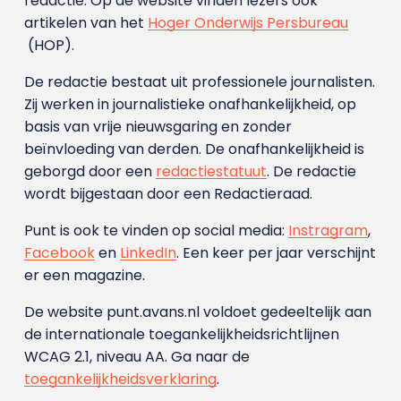
redactie. Op de website vinden lezers ook
artikelen van het
Hoger Onderwijs Persbureau
(HOP).
De redactie bestaat uit professionele journalisten.
Zij werken in journalistieke onafhankelijkheid, op
basis van vrije nieuwsgaring en zonder
beïnvloeding van derden. De onafhankelijkheid is
geborgd door een
redactiestatuut
. De redactie
wordt bijgestaan door een Redactieraad.
Punt is ook te vinden op social media:
Instragram
,
Facebook
en
LinkedIn
. Een keer per jaar verschijnt
er een magazine.
De website punt.avans.nl voldoet gedeeltelijk aan
de internationale toegankelijkheidsrichtlijnen
WCAG 2.1, niveau AA. Ga naar de
toegankelijkheidsverklaring
.