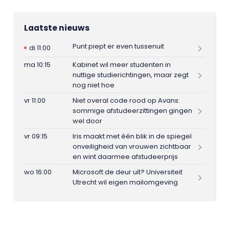
Laatste nieuws
Punt piept er even tussenuit
di 11:00
ma 10:15
Kabinet wil meer studenten in
nuttige studierichtingen, maar zegt
nog niet hoe
vr 11:00
Niet overal code rood op Avans:
sommige afstudeerzittingen gingen
wel door
vr 09:15
Iris maakt met één blik in de spiegel
onveiligheid van vrouwen zichtbaar
en wint daarmee afstudeerprijs
wo 16:00
Microsoft de deur uit? Universiteit
Utrecht wil eigen mailomgeving