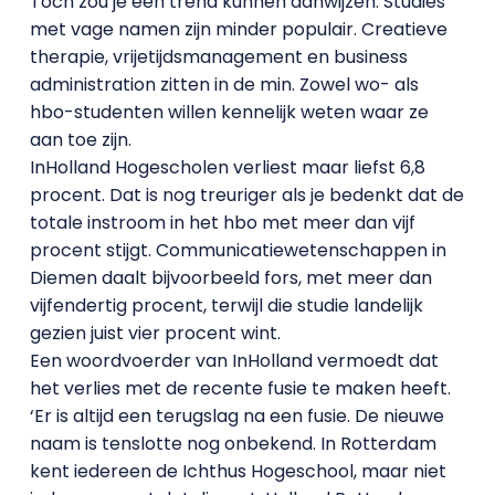
Toch zou je één trend kunnen aanwijzen. Studies
met vage namen zijn minder populair. Creatieve
therapie, vrijetijdsmanagement en business
administration zitten in de min. Zowel wo- als
hbo-studenten willen kennelijk weten waar ze
aan toe zijn.
InHolland Hogescholen verliest maar liefst 6,8
procent. Dat is nog treuriger als je bedenkt dat de
totale instroom in het hbo met meer dan vijf
procent stijgt. Communicatiewetenschappen in
Diemen daalt bijvoorbeeld fors, met meer dan
vijfendertig procent, terwijl die studie landelijk
gezien juist vier procent wint.
Een woordvoerder van InHolland vermoedt dat
het verlies met de recente fusie te maken heeft.
‘Er is altijd een terugslag na een fusie. De nieuwe
naam is tenslotte nog onbekend. In Rotterdam
kent iedereen de Ichthus Hogeschool, maar niet