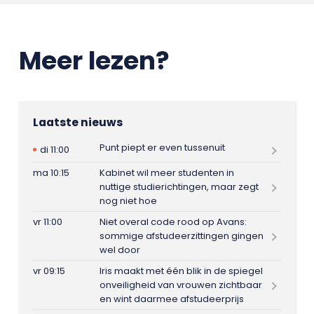
Meer lezen?
Laatste nieuws
Punt piept er even tussenuit
di 11:00
ma 10:15
Kabinet wil meer studenten in
nuttige studierichtingen, maar zegt
nog niet hoe
vr 11:00
Niet overal code rood op Avans:
sommige afstudeerzittingen gingen
wel door
vr 09:15
Iris maakt met één blik in de spiegel
onveiligheid van vrouwen zichtbaar
en wint daarmee afstudeerprijs