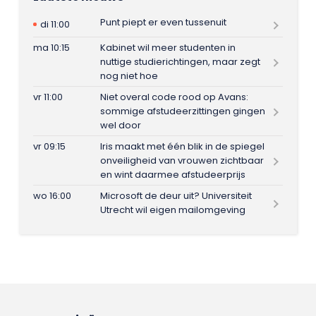
Punt piept er even tussenuit
di 11:00
ma 10:15
Kabinet wil meer studenten in
nuttige studierichtingen, maar zegt
nog niet hoe
vr 11:00
Niet overal code rood op Avans:
sommige afstudeerzittingen gingen
wel door
vr 09:15
Iris maakt met één blik in de spiegel
onveiligheid van vrouwen zichtbaar
en wint daarmee afstudeerprijs
wo 16:00
Microsoft de deur uit? Universiteit
Utrecht wil eigen mailomgeving