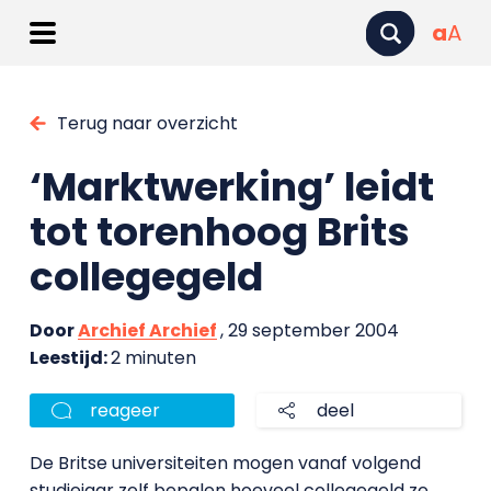
a
A
Terug naar overzicht
‘Marktwerking’ leidt
tot torenhoog Brits
collegegeld
Door
Archief Archief
, 29 september 2004
Leestijd:
2 minuten
reageer
deel
De Britse universiteiten mogen vanaf volgend
studiejaar zelf bepalen hoeveel collegegeld ze