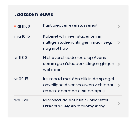
Laatste nieuws
Punt piept er even tussenuit
di 11:00
ma 10:15
Kabinet wil meer studenten in
nuttige studierichtingen, maar zegt
nog niet hoe
vr 11:00
Niet overal code rood op Avans:
sommige afstudeerzittingen gingen
wel door
vr 09:15
Iris maakt met één blik in de spiegel
onveiligheid van vrouwen zichtbaar
en wint daarmee afstudeerprijs
wo 16:00
Microsoft de deur uit? Universiteit
Utrecht wil eigen mailomgeving