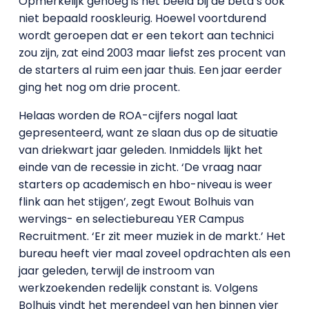
Opmerkelijk genoeg is het beeld bij de bèta’s ook
niet bepaald rooskleurig. Hoewel voortdurend
wordt geroepen dat er een tekort aan technici
zou zijn, zat eind 2003 maar liefst zes procent van
de starters al ruim een jaar thuis. Een jaar eerder
ging het nog om drie procent.
Helaas worden de ROA-cijfers nogal laat
gepresenteerd, want ze slaan dus op de situatie
van driekwart jaar geleden. Inmiddels lijkt het
einde van de recessie in zicht. ‘De vraag naar
starters op academisch en hbo-niveau is weer
flink aan het stijgen’, zegt Ewout Bolhuis van
wervings- en selectiebureau YER Campus
Recruitment. ‘Er zit meer muziek in de markt.’ Het
bureau heeft vier maal zoveel opdrachten als een
jaar geleden, terwijl de instroom van
werkzoekenden redelijk constant is. Volgens
Bolhuis vindt het merendeel van hen binnen vier