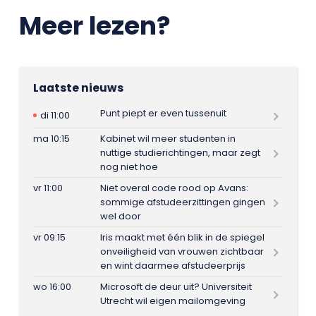
Meer lezen?
Laatste nieuws
Punt piept er even tussenuit
di 11:00
ma 10:15
Kabinet wil meer studenten in
nuttige studierichtingen, maar zegt
nog niet hoe
vr 11:00
Niet overal code rood op Avans:
sommige afstudeerzittingen gingen
wel door
vr 09:15
Iris maakt met één blik in de spiegel
onveiligheid van vrouwen zichtbaar
en wint daarmee afstudeerprijs
wo 16:00
Microsoft de deur uit? Universiteit
Utrecht wil eigen mailomgeving