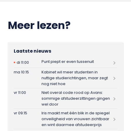
Meer lezen?
Laatste nieuws
Punt piept er even tussenuit
di 11:00
ma 10:15
Kabinet wil meer studenten in
nuttige studierichtingen, maar zegt
nog niet hoe
vr 11:00
Niet overal code rood op Avans:
sommige afstudeerzittingen gingen
wel door
vr 09:15
Iris maakt met één blik in de spiegel
onveiligheid van vrouwen zichtbaar
en wint daarmee afstudeerprijs