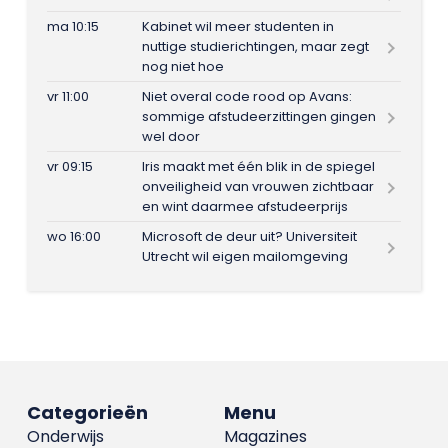
ma 10:15
Kabinet wil meer studenten in
nuttige studierichtingen, maar zegt
nog niet hoe
vr 11:00
Niet overal code rood op Avans:
sommige afstudeerzittingen gingen
wel door
vr 09:15
Iris maakt met één blik in de spiegel
onveiligheid van vrouwen zichtbaar
en wint daarmee afstudeerprijs
wo 16:00
Microsoft de deur uit? Universiteit
Utrecht wil eigen mailomgeving
Categorieën
Menu
Onderwijs
Magazines