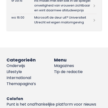
vr 09:15
Iris maakt met één blik in de spiegel
onveiligheid van vrouwen zichtbaar
en wint daarmee afstudeerprijs
wo 16:00
Microsoft de deur uit? Universiteit
Utrecht wil eigen mailomgeving
Categorieën
Menu
Onderwijs
Magazines
Lifestyle
Tip de redactie
International
Themapagina’s
Colofon
Punt is het onafhankelijke platform voor nieuws