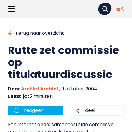
a
A
Terug naar overzicht
Rutte zet commissie
op
titulatuurdiscussie
Door
Archief Archief
, 11 oktober 2004
Leestijd:
2 minuten
reageer
deel
Een internationaal samengestelde commissie
moet uit gaan maken in hoeverre het