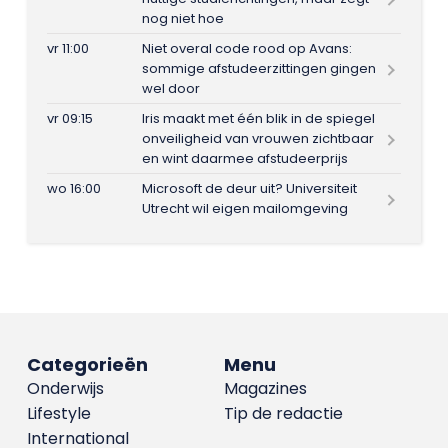
nog niet hoe
vr 11:00
Niet overal code rood op Avans:
sommige afstudeerzittingen gingen
wel door
vr 09:15
Iris maakt met één blik in de spiegel
onveiligheid van vrouwen zichtbaar
en wint daarmee afstudeerprijs
wo 16:00
Microsoft de deur uit? Universiteit
Utrecht wil eigen mailomgeving
Categorieën
Menu
Onderwijs
Magazines
Lifestyle
Tip de redactie
International