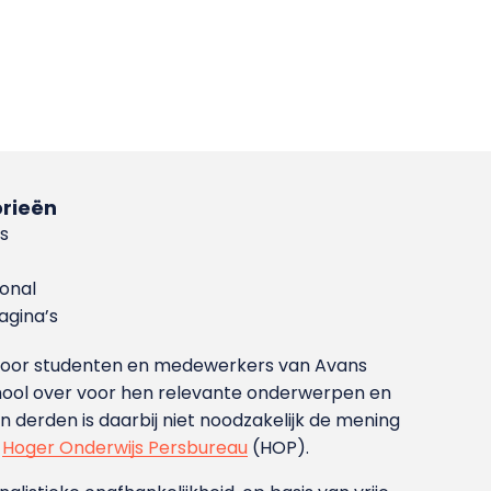
rieën
s
ional
gina’s
g voor studenten en medewerkers van Avans
ool over voor hen relevante onderwerpen en
derden is daarbij niet noodzakelijk de mening
t
Hoger Onderwijs Persbureau
(HOP).