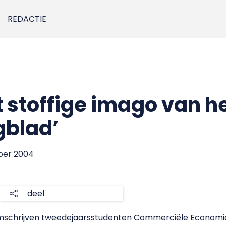
REDACTIE
 stoffige imago van h
gblad’
ber 2004
deel
o omschrijven tweedejaarsstudenten Commerciële Economi