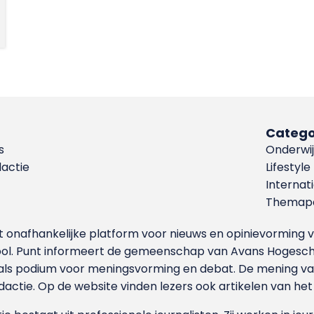
Catego
s
Onderwij
dactie
Lifestyle
Internat
Themapa
et onafhankelijke platform voor nieuws en opinievormin
ool. Punt informeert de gemeenschap van Avans Hogesch
als podium voor meningsvorming en debat. De mening van 
dactie. Op de website vinden lezers ook artikelen van he