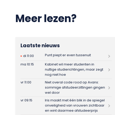
Meer lezen?
Laatste nieuws
Punt piept er even tussenuit
di 11:00
ma 10:15
Kabinet wil meer studenten in
nuttige studierichtingen, maar zegt
nog niet hoe
vr 11:00
Niet overal code rood op Avans:
sommige afstudeerzittingen gingen
wel door
vr 09:15
Iris maakt met één blik in de spiegel
onveiligheid van vrouwen zichtbaar
en wint daarmee afstudeerprijs