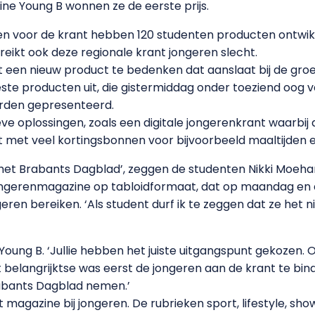
e Young B wonnen ze de eerste prijs.
voor de krant hebben 120 studenten producten ontwikk
eikt ook deze regionale krant jongeren slecht.
een nieuw product te bedenken dat aanslaat bij de groep
ste producten uit, die gistermiddag onder toeziend oog 
rden gepresenteerd.
e oplossingen, zoals een digitale jongerenkrant waarbij 
 met veel kortingsbonnen voor bijvoorbeeld maaltijden e
 het Brabants Dagblad’, zeggen de studenten Nikki Moeh
jongerenmagazine op tabloidformaat, dat op maandag en
geren bereiken. ‘Als student durf ik te zeggen dat ze het n
Young B. ‘Jullie hebben het juiste uitgangspunt gekozen. 
Het belangrijktse was eerst de jongeren aan de krant te b
abants Dagblad nemen.’
t magazine bij jongeren. De rubrieken sport, lifestyle, showbi