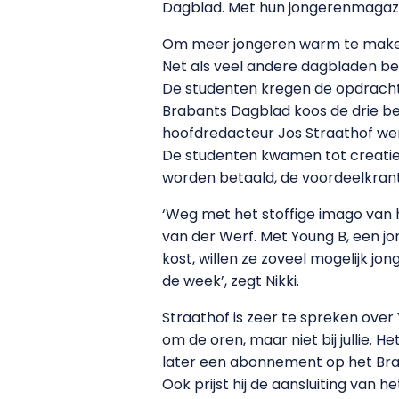
Dagblad. Met hun jongerenmagazin
Om meer jongeren warm te maken 
Net als veel andere dagbladen ber
De studenten kregen de opdracht 
Brabants Dagblad koos de drie be
hoofdredacteur Jos Straathof we
De studenten kwamen tot creatiev
worden betaald, de voordeelkrant
‘Weg met het stoffige imago van
van der Werf. Met Young B, een 
kost, willen ze zoveel mogelijk jon
de week’, zegt Nikki.
Straathof is zeer te spreken over 
om de oren, maar niet bij jullie. 
later een abonnement op het Br
Ook prijst hij de aansluiting van he