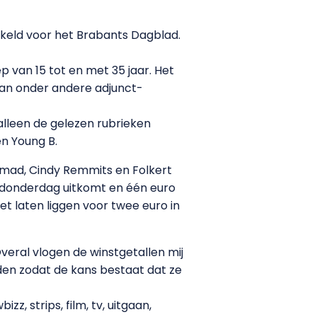
eld voor het Brabants Dagblad.
 van 15 tot en met 35 jaar. Het
van onder andere adjunct-
alleen de gelezen rubrieken
n Young B.
amad, Cindy Remmits en Folkert
 donderdag uitkomt en één euro
iet laten liggen voor twee euro in
Overal vlogen de winstgetallen mij
inden zodat de kans bestaat dat ze
zz, strips, film, tv, uitgaan,