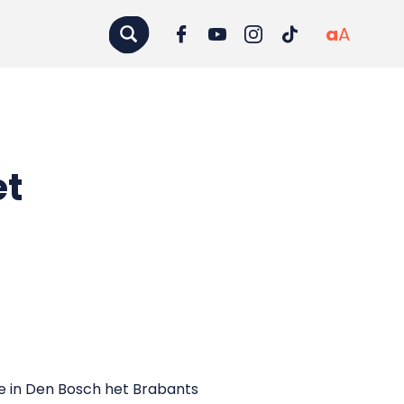
a
A
et
e in Den Bosch het Brabants