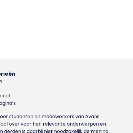
rieën
s
ional
gina’s
g voor studenten en medewerkers van Avans
ool over voor hen relevante onderwerpen en
derden is daarbij niet noodzakelijk de mening