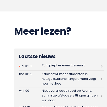
Meer lezen?
Laatste nieuws
Punt piept er even tussenuit
di 11:00
ma 10:15
Kabinet wil meer studenten in
nuttige studierichtingen, maar zegt
nog niet hoe
vr 11:00
Niet overal code rood op Avans:
sommige afstudeerzittingen gingen
wel door