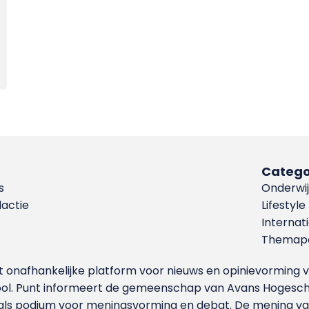
Catego
s
Onderwij
dactie
Lifestyle
Internat
Themapa
et onafhankelijke platform voor nieuws en opinievormin
ool. Punt informeert de gemeenschap van Avans Hogesch
als podium voor meningsvorming en debat. De mening van 