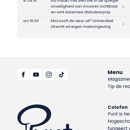
vr 09:15
Iris maakt met één blik in de spiegel
onveiligheid van vrouwen zichtbaar
en wint daarmee afstudeerprijs
wo 16:00
Microsoft de deur uit? Universiteit
Utrecht wil eigen mailomgeving
Menu
Magazine
Tip de re
Colofon
Punt is h
Hoge­sch
fungeert 