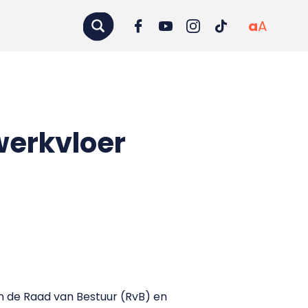
a
A
werkvloer
 de Raad van Bestuur (RvB) en