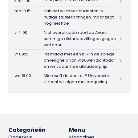
di 11:00
ma 10:15
Kabinet wil meer studenten in
nuttige studierichtingen, maar zegt
nog niet hoe
vr 11:00
Niet overal code rood op Avans:
sommige afstudeerzittingen gingen
wel door
vr 09:15
Iris maakt met één blik in de spiegel
onveiligheid van vrouwen zichtbaar
en wint daarmee afstudeerprijs
wo 16:00
Microsoft de deur uit? Universiteit
Utrecht wil eigen mailomgeving
Categorieën
Menu
Onderwijs
Magazines