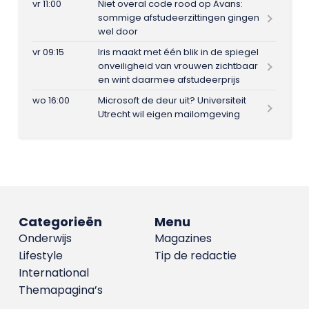
vr 11:00
Niet overal code rood op Avans:
sommige afstudeerzittingen gingen
wel door
vr 09:15
Iris maakt met één blik in de spiegel
onveiligheid van vrouwen zichtbaar
en wint daarmee afstudeerprijs
wo 16:00
Microsoft de deur uit? Universiteit
Utrecht wil eigen mailomgeving
Categorieën
Menu
Onderwijs
Magazines
Lifestyle
Tip de redactie
International
Themapagina’s