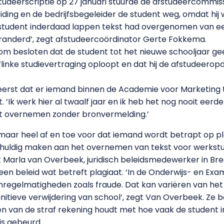
fstudeerscriptie op 27 januari stuurde de afstudeercommi
ding en de bedrijfsbegeleider de student weg, omdat hij 
tudent inderdaad lappen tekst had overgenomen van een s
eranderd’, zegt afstudeercoördinator Gerte Fokkema.
besloten dat de student tot het nieuwe schooljaar geen
 flinke studievertraging oploopt en dat hij de afstudeero
erst dat er iemand binnen de Academie voor Marketing ti
t. ‘Ik werk hier al twaalf jaar en ik heb het nog nooit ee
t overnemen zonder bronvermelding.’
r heel af en toe voor dat iemand wordt betrapt op plagia
chuldig maken aan het overnemen van tekst voor werkst
 Marla van Overbeek, juridisch beleidsmedewerker in Bre
n beleid wat betreft plagiaat. ‘In de Onderwijs- en Exam
regelmatigheden zoals fraude. Dat kan variëren van het
efinitieve verwijdering van school’, zegt Van Overbeek. Ze
 van de straf rekening houdt met hoe vaak de student in
is gebeurd.