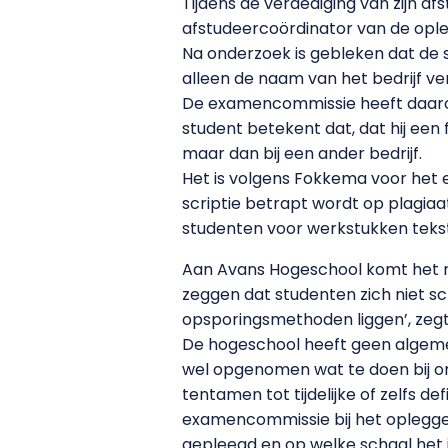
Tijdens de verdediging van zijn a
afstudeercoördinator van de oplei
Na onderzoek is gebleken dat de s
alleen de naam van het bedrijf v
De examencommissie heeft daarom 
student betekent dat, dat hij een
maar dan bij een ander bedrijf.
Het is volgens Fokkema voor het e
scriptie betrapt wordt op plagiaa
studenten voor werkstukken teks
Aan Avans Hogeschool komt het maa
zeggen dat studenten zich niet s
opsporingsmethoden liggen’, zegt
De hogeschool heeft geen algemee
wel opgenomen wat te doen bij on
tentamen tot tijdelijke of zelfs d
examencommissie bij het opleggen
gepleegd en op welke schaal het 