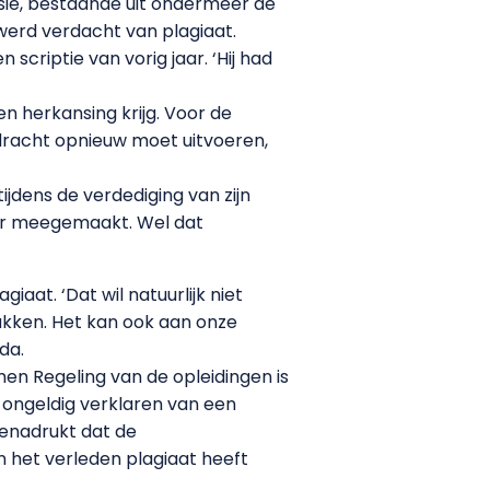
ssie, bestaande uit ondermeer de
werd verdacht van plagiaat.
criptie van vorig jaar. ‘Hij had
 herkansing krijg. Voor de
pdracht opnieuw moet uitvoeren,
jdens de verdediging van zijn
rder meegemaakt. Wel dat
at. ‘Dat wil natuurlijk niet
ukken. Het kan ook aan onze
da.
en Regeling van de opleidingen is
 ongeldig verklaren van een
 benadrukt dat de
 het verleden plagiaat heeft