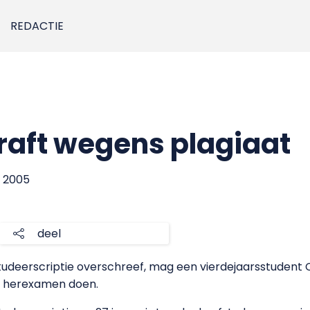
REDACTIE
raft wegens plagiaat
i 2005
deel
fstudeerscriptie overschreef, mag een vierdejaarsstuden
n herexamen doen.