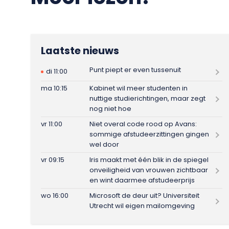
Laatste nieuws
Punt piept er even tussenuit
di 11:00
ma 10:15
Kabinet wil meer studenten in
nuttige studierichtingen, maar zegt
nog niet hoe
vr 11:00
Niet overal code rood op Avans:
sommige afstudeerzittingen gingen
wel door
vr 09:15
Iris maakt met één blik in de spiegel
onveiligheid van vrouwen zichtbaar
en wint daarmee afstudeerprijs
wo 16:00
Microsoft de deur uit? Universiteit
Utrecht wil eigen mailomgeving