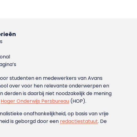
rieën
s
ional
gina’s
g voor studenten en medewerkers van Avans
ool over voor hen relevante onderwerpen en
derden is daarbij niet noodzakelijk de mening
t
Hoger Onderwijs Persbureau
(HOP).
nalistieke onafhankelijkheid, op basis van vrije
heid is geborgd door een
redactiestatuut
. De