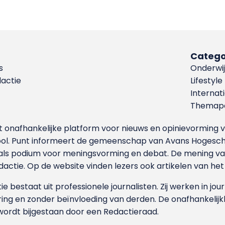
Catego
s
Onderwij
dactie
Lifestyle
Internat
Themapa
et onafhankelijke platform voor nieuws en opinievormin
ool. Punt informeert de gemeenschap van Avans Hogesch
als podium voor meningsvorming en debat. De mening van 
dactie. Op de website vinden lezers ook artikelen van he
e bestaat uit professionele journalisten. Zij werken in jour
ing en zonder beïnvloeding van derden. De onafhankelijk
wordt bijgestaan door een Redactieraad.