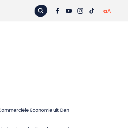
a
A
t Commerciële Economie uit Den