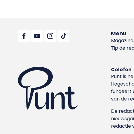
Menu
Magazine
Tip de re
Colofon
Punt is h
Hoge­sch
fungeert 
van de re
De redacti
nieuwsgar
redactie 