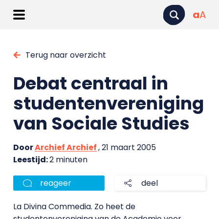
a
A
Terug naar overzicht
Debat centraal in
studentenvereniging
van Sociale Studies
Door
Archief Archief
, 21 maart 2005
Leestijd:
2 minuten
reageer
deel
La Divina Commedia. Zo heet de
studentenvereniging van de Academie voor