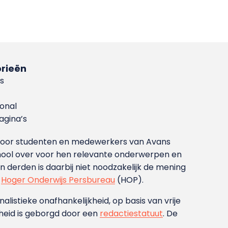
rieën
s
ional
gina’s
g voor studenten en medewerkers van Avans
ool over voor hen relevante onderwerpen en
derden is daarbij niet noodzakelijk de mening
t
Hoger Onderwijs Persbureau
(HOP).
nalistieke onafhankelijkheid, op basis van vrije
heid is geborgd door een
redactiestatuut
. De