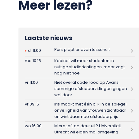
Meer lezen?
Laatste nieuws
Punt piept er even tussenuit
di 11:00
ma 10:15
Kabinet wil meer studenten in
nuttige studierichtingen, maar zegt
nog niet hoe
vr 11:00
Niet overal code rood op Avans:
sommige afstudeerzittingen gingen
wel door
vr 09:15
Iris maakt met één blik in de spiegel
onveiligheid van vrouwen zichtbaar
en wint daarmee afstudeerprijs
wo 16:00
Microsoft de deur uit? Universiteit
Utrecht wil eigen mailomgeving