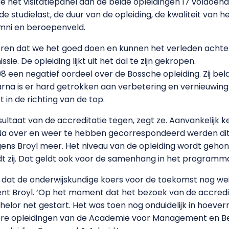
het visitatiepanel aan de beide opleidingen 17 voldoendes
e studielast, de duur van de opleiding, de kwaliteit van 
mni en beroepenveld.
horen dat we het goed doen en kunnen het verleden achter 
e. De opleiding lijkt uit het dal te zijn gekropen.
998 een negatief oordeel over de Bossche opleiding. Zij be
aarna is er hard getrokken aan verbetering en vernieuwin
 in de richting van de top.
resultaat van de accreditatie tegen, zegt ze. Aanvankelijk
a over en weer te hebben gecorrespondeerd werden dit 
lgens Broyl meer. Het niveau van de opleiding wordt geh
dt zij. Dat geldt ook voor de samenhang in het programm
 dat de onderwijskundige koers voor de toekomst nog wein
eent Broyl. ‘Op het moment dat het bezoek van de accred
elor net gestart. Het was toen nog onduidelijk in hoever
e opleidingen van de Academie voor Management en Bes