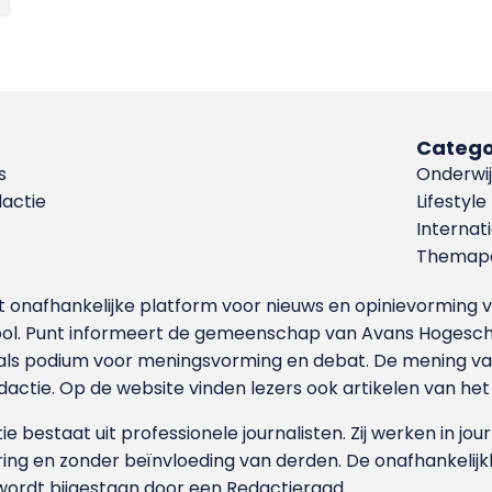
Catego
s
Onderwij
dactie
Lifestyle
Internat
Themapa
et onafhankelijke platform voor nieuws en opinievormin
ool. Punt informeert de gemeenschap van Avans Hogesch
als podium voor meningsvorming en debat. De mening van 
dactie. Op de website vinden lezers ook artikelen van he
e bestaat uit professionele journalisten. Zij werken in jour
ing en zonder beïnvloeding van derden. De onafhankelijk
wordt bijgestaan door een Redactieraad.