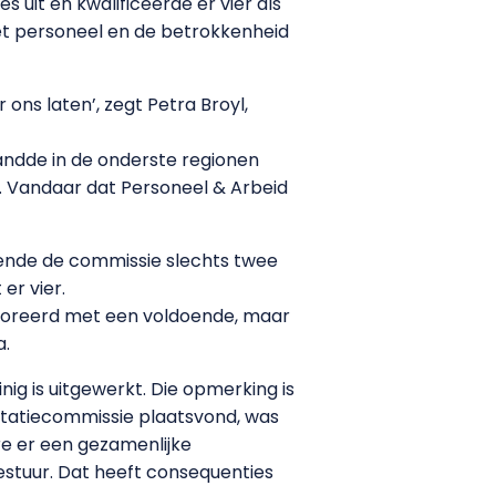
 uit en kwalificeerde er vier als
het personeel en de betrokkenheid
ons laten’, zegt Petra Broyl,
landde in de onderste regionen
g. Vandaar dat Personeel & Arbeid
 kende de commissie slechts twee
er vier.
onoreerd met een voldoende, maar
a.
ig is uitgewerkt. Die opmerking is
itatiecommissie plaatsvond, was
re er een gezamenlijke
tuur. Dat heeft consequenties