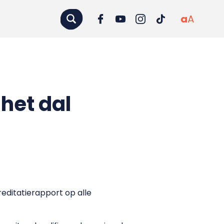
a
A
 het dal
reditatierapport op alle