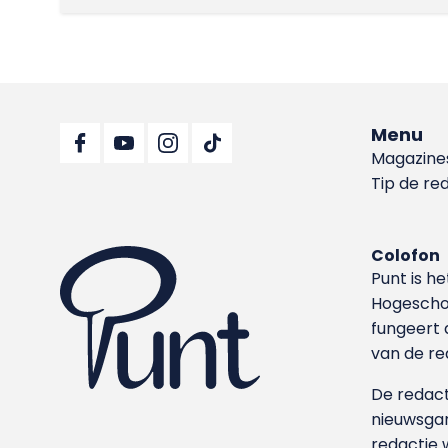
Menu
Magazine
Tip de re
Colofon
Punt is h
Hoge­sch
fungeert 
van de re
De redacti
nieuwsgar
redactie 