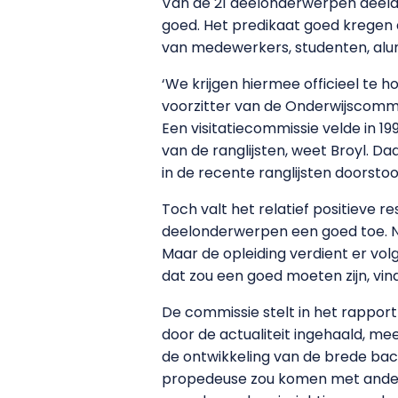
Van de 21 deelonderwerpen deelde 
goed. Het predikaat goed kregen d
van medewerkers, studenten, alu
‘We krijgen hiermee officieel te 
voorzitter van de Onderwijscommissi
Een visitatiecommissie velde in 1
van de ranglijsten, weet Broyl. D
in de recente ranglijsten doorstoot
Toch valt het relatief positieve 
deelonderwerpen een goed toe. N
Maar de opleiding verdient er vo
dat zou een goed moeten zijn, vin
De commissie stelt in het rapport
door de actualiteit ingehaald, m
de ontwikkeling van de brede bach
propedeuse zou komen met ander