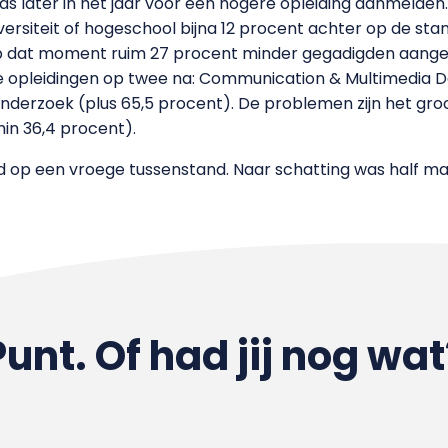
ds later in het jaar voor een hogere opleiding aanmelden.
rsiteit of hogeschool bijna 12 procent achter op de stan
p dat moment ruim 27 procent minder gegadigden aang
lle opleidingen op twee na: Communication & Multimedia D
derzoek (plus 65,5 procent). De problemen zijn het groot
in 36,4 procent).
erd op een vroege tussenstand. Naar schatting was half 
Punt. Of had jij nog wat