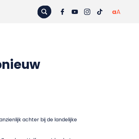
a
A
pnieuw
ienlijk achter bij de landelijke