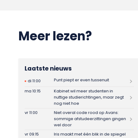
Meer lezen?
Laatste nieuws
Punt piept er even tussenuit
di 11:00
ma 10:15
Kabinet wil meer studenten in
nuttige studierichtingen, maar zegt
nog niet hoe
vr 11:00
Niet overal code rood op Avans:
sommige afstudeerzittingen gingen
wel door
vr 09:15
Iris maakt met één blik in de spiegel