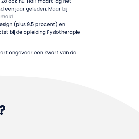
 Zo ook nu. Half maart lag het
d een jaar geleden. Maar bij
emeld.
esign (plus 9,5 procent) en
st bij de opleiding Fysiotherapie
maart ongeveer een kwart van de
?