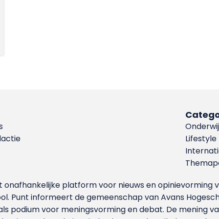
Catego
s
Onderwij
dactie
Lifestyle
Internat
Themapa
et onafhankelijke platform voor nieuws en opinievormin
ool. Punt informeert de gemeenschap van Avans Hogesch
als podium voor meningsvorming en debat. De mening van 