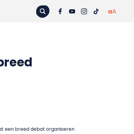
a
A
breed
at een breed debat organiseren