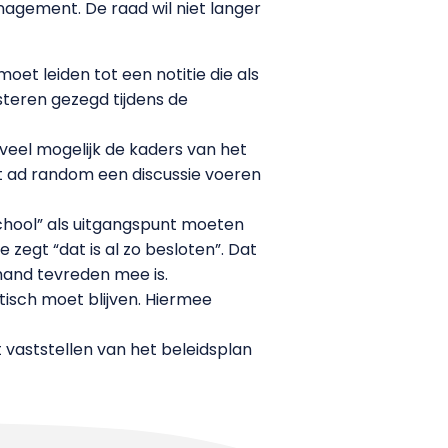
agement. De raad wil niet langer
et leiden tot een notitie die als
steren gezegd tijdens de
oveel mogelijk de kaders van het
t ad random een discussie voeren
school” als uitgangspunt moeten
 zegt “dat is al zo besloten”. Dat
mand tevreden mee is.
stisch moet blijven. Hiermee
 vaststellen van het beleidsplan