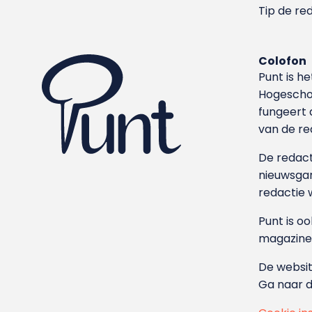
Tip de re
Colofon
Punt is h
Hoge­sch
fungeert 
van de re
De redacti
nieuwsgar
redactie 
Punt is o
magazine
De websit
Ga naar 