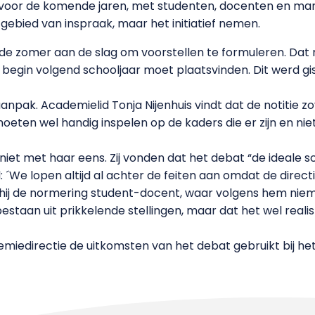
 voor de komende jaren, met studenten, docenten en man
gebied van inspraak, maar het initiatief nemen.
de zomer aan de slag om voorstellen te formuleren. Dat mo
t begin volgend schooljaar moet plaatsvinden. Dit werd gi
anpak. Academielid Tonja Nijenhuis vindt dat de notitie z
en wel handig inspelen op de kaders die er zijn en nie
iet met haar eens. Zij vonden dat het debat “de ideale 
 ´We lopen altijd al achter de feiten aan omdat de directie
 hij de normering student-docent, waar volgens hem nie
 bestaan uit prikkelende stellingen, maar dat het wel reali
miedirectie de uitkomsten van het debat gebruikt bij het