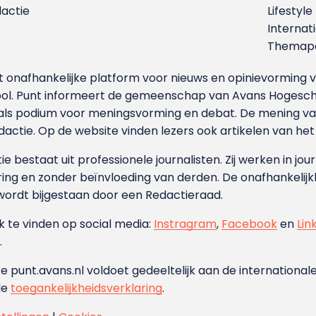
dactie
Lifestyle
Internat
Themapa
et onafhankelijke platform voor nieuws en opinievormin
ool. Punt informeert de gemeenschap van Avans Hogesch
als podium voor meningsvorming en debat. De mening van 
dactie. Op de website vinden lezers ook artikelen van he
e bestaat uit professionele journalisten. Zij werken in jour
ing en zonder beïnvloeding van derden. De onafhankelijk
wordt bijgestaan door een Redactieraad.
ok te vinden op social media:
Instragram
,
Facebook
en
Lin
.
e punt.avans.nl voldoet gedeeltelijk aan de internationale
de
toegankelijkheidsverklaring
.