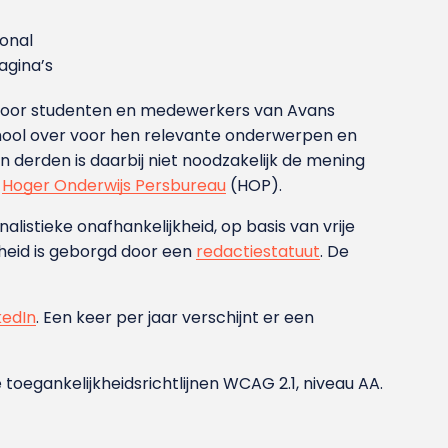
ional
gina’s
g voor studenten en medewerkers van Avans
ool over voor hen relevante onderwerpen en
derden is daarbij niet noodzakelijk de mening
t
Hoger Onderwijs Persbureau
(HOP).
nalistieke onafhankelijkheid, op basis van vrije
heid is geborgd door een
redactiestatuut
. De
kedIn
. Een keer per jaar verschijnt er een
 toegankelijkheidsrichtlijnen WCAG 2.1, niveau AA.