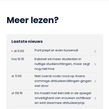
Meer lezen?
Laatste nieuws
Punt piept er even tussenuit
di 11:00
ma 10:15
Kabinet wil meer studenten in
nuttige studierichtingen, maar zegt
nog niet hoe
vr 11:00
Niet overal code rood op Avans:
sommige afstudeerzittingen gingen
wel door
vr 09:15
Iris maakt met één blik in de spiegel
onveiligheid van vrouwen zichtbaar
en wint daarmee afstudeerprijs