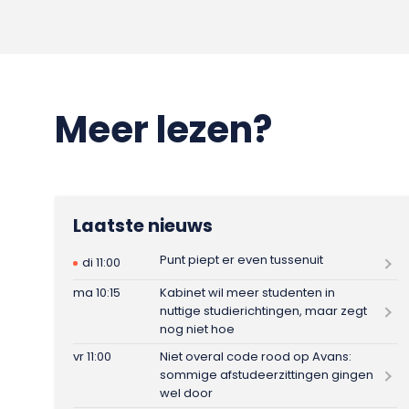
Meer lezen?
Laatste nieuws
Punt piept er even tussenuit
di 11:00
ma 10:15
Kabinet wil meer studenten in
nuttige studierichtingen, maar zegt
nog niet hoe
vr 11:00
Niet overal code rood op Avans:
sommige afstudeerzittingen gingen
wel door