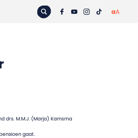
a
A
r
d drs. M.M.J. (Marja) Kamsma
 pensioen gaat.