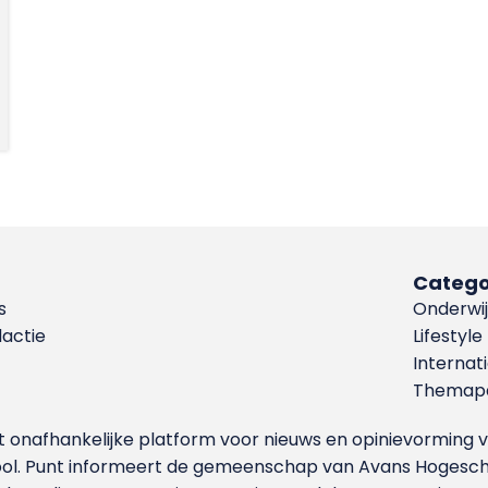
Catego
s
Onderwij
dactie
Lifestyle
Internat
Themapa
et onafhankelijke platform voor nieuws en opinievormin
ool. Punt informeert de gemeenschap van Avans Hogesch