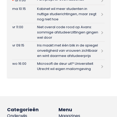
di 11:00
ma 10:15
Kabinet wil meer studenten in
nuttige studierichtingen, maar zegt
nog niet hoe
vr 11:00
Niet overal code rood op Avans:
sommige afstudeerzittingen gingen
wel door
vr 09:15
Iris maakt met één blik in de spiegel
onveiligheid van vrouwen zichtbaar
en wint daarmee afstudeerprijs
wo 16:00
Microsoft de deur uit? Universiteit
Utrecht wil eigen mailomgeving
Categorieën
Menu
Onderwijs
Magazines