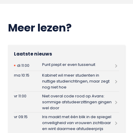
Meer lezen?
Laatste nieuws
Punt piept er even tussenuit
di 11:00
ma 10:15
Kabinet wil meer studenten in
nuttige studierichtingen, maar zegt
nog niet hoe
vr 11:00
Niet overal code rood op Avans:
sommige afstudeerzittingen gingen
wel door
vr 09:15
Iris maakt met één blik in de spiegel
onveiligheid van vrouwen zichtbaar
en wint daarmee afstudeerprijs