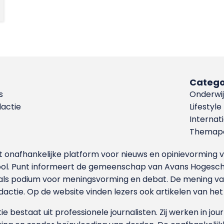
Catego
s
Onderwij
dactie
Lifestyle
Internat
Themapa
et onafhankelijke platform voor nieuws en opinievormin
ool. Punt informeert de gemeenschap van Avans Hogesch
als podium voor meningsvorming en debat. De mening van 
dactie. Op de website vinden lezers ook artikelen van he
e bestaat uit professionele journalisten. Zij werken in jour