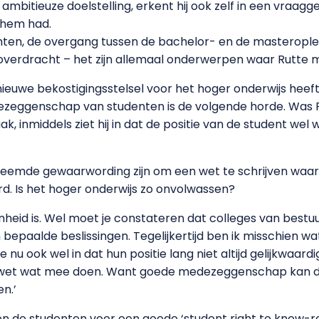
 ambitieuze doelstelling, erkent hij ook zelf in een vraag
 hem had.
n, de overgang tussen de bachelor- en de masteropleid
verdracht – het zijn allemaal onderwerpen waar Rutte me
ieuwe bekostigingsstelsel voor het hoger onderwijs heef
eggenschap van studenten is de volgende horde. Was Ru
raak, inmiddels ziet hij in dat de positie van de student 
reemde gewaarwording zijn om een wet te schrijven waari
. Is het hoger onderwijs zo onvolwassen?
enheid is. Wel moet je constateren dat colleges van bestu
epaalde beslissingen. Tegelijkertijd ben ik misschien w
 nu ook wel in dat hun positie lang niet altijd gelijkwaard
e wet wat mee doen. Want goede medezeggenschap kan d
n.’
de studenten voor een goede ‘student right to know-reg