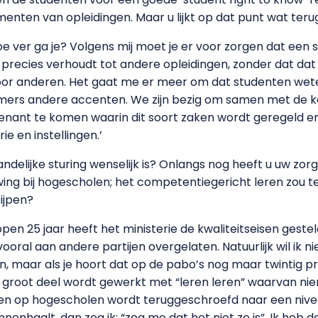
menten van opleidingen. Maar u lijkt op dat punt wat ter
hoe ver ga je? Volgens mij moet je er voor zorgen dat een s
h precies verhoudt tot andere opleidingen, zonder dat da
s voor anderen. Het gaat me er meer om dat studenten wet
immers andere accenten. We zijn bezig om samen met de k
ant te komen waarin dit soort zaken wordt geregeld en d
e en instellingen.’
ndelijke sturing wenselijk is? Onlangs nog heeft u uw zor
ng bij hogescholen; het competentiegericht leren zou t
rijpen?
lopen 25 jaar heeft het ministerie de kwaliteitseisen ges
oral aan andere partijen overgelaten. Natuurlijk wil ik n
en, maar als je hoort dat op de pabo’s nog maar twintig p
groot deel wordt gewerkt met “leren leren” waarvan nie
en op hogescholen wordt teruggeschroefd naar een nivea
nenhaalt, dan zeg ik: “zeg me dat het niet zo is”. Ik heb