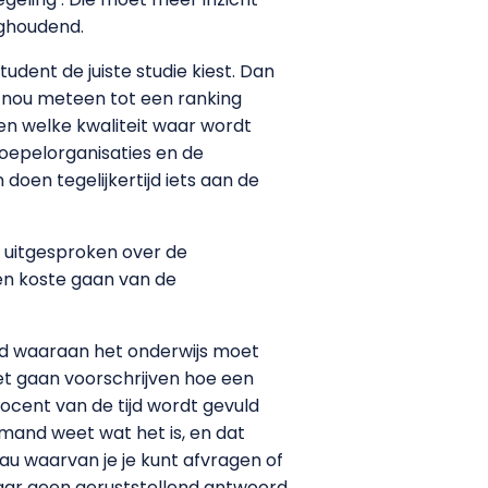
ughoudend.
tudent de juiste studie kiest. Dan
t nou meteen tot een ranking
en welke kwaliteit waar wordt
oepelorganisaties en de
oen tegelijkertijd iets aan de
g uitgesproken over de
en koste gaan van de
teld waaraan het onderwijs moet
iet gaan voorschrijven hoe een
rocent van de tijd wordt gevuld
mand weet wat het is, en dat
u waarvan je je kunt afvragen of
 daar geen geruststellend antwoord