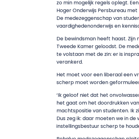
zo min mogelijk regels oplegt. Een
Hoger Onderwijs Persbureau met
De medezeggenschap van studente
vaardighedenonderwijs en kenniso
De bewindsman heeft haast. Zijn n
Tweede Kamer geloodst. De medez
te volstaan met de zin: er is insp
verankerd.
Het moet voor een liberaal een v
scherp moet worden geformuleerd
‘Ik geloof niet dat het onvolwass
het gaat om het doordrukken van b
machtspositie van studenten. Ik zie
Dus zeg ik: daar moeten we in d
instellingsbestuur scherp te houde
Behalve medezeggenschap pleiten 