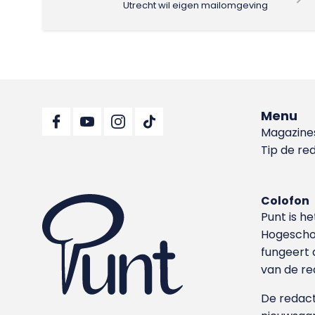
Utrecht wil eigen mailomgeving
Menu
Magazine
Tip de re
Colofon
Punt is h
Hoge­sch
fungeert 
van de re
De redacti