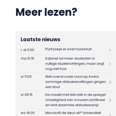
Meer lezen?
Laatste nieuws
Punt piept er even tussenuit
di 11:00
ma 10:15
Kabinet wil meer studenten in
nuttige studierichtingen, maar zegt
nog niet hoe
vr 11:00
Niet overal code rood op Avans:
sommige afstudeerzittingen gingen
wel door
vr 09:15
Iris maakt met één blik in de spiegel
onveiligheid van vrouwen zichtbaar
en wint daarmee afstudeerprijs
wo 16:00
Microsoft de deur uit? Universiteit