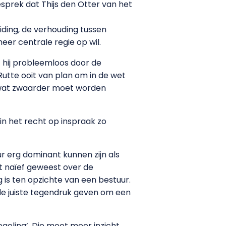
gesprek dat Thijs den Otter van het
ing, de verhouding tussen
er centrale regie op wil.
t hij probleemloos door de
tte ooit van plan om in de wet
wel wat zwaarder moet worden
n het recht op inspraak zo
ur erg dominant kunnen zijn als
at naïef geweest over de
ig is ten opzichte van een bestuur.
e juiste tegendruk geven om een
eling’. Die moet meer inzicht