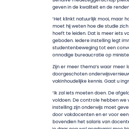
geven in de kwaliteit en de rende
‘Het klinkt natuurlijk mooi, maar 
moet hij weten hoe die studie zic
hoeft te leiden. Dat is meer iet
geboden. Iedere instelling legt 
studentenbeweging tot een conven
onnodige bureaucratie op ministeri
Zijn er meer thema’s waar meer la
doorgeschoten onderwijsvernieuwi
vakinhoudelijke kennis. Gaat u ing
‘Ik zal iets moeten doen. De afge
voldoen. De controle hebben we vo
instelling zijn onderwijs moet gev
door vakdocenten en er voor een 
bovendien het salaris van docent
je daar nog wel academici mee bin