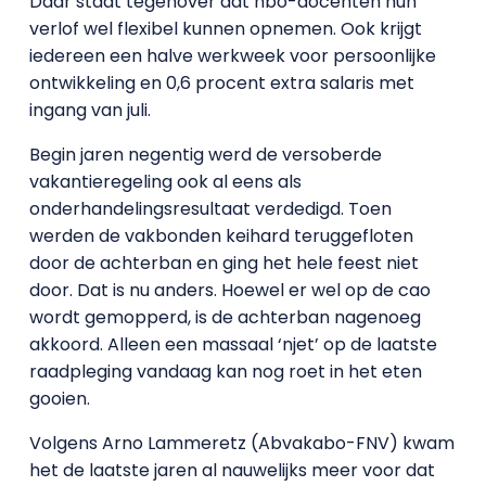
Daar staat tegenover dat hbo-docenten hun
verlof wel flexibel kunnen opnemen. Ook krijgt
iedereen een halve werkweek voor persoonlijke
ontwikkeling en 0,6 procent extra salaris met
ingang van juli.
Begin jaren negentig werd de versoberde
vakantieregeling ook al eens als
onderhandelingsresultaat verdedigd. Toen
werden de vakbonden keihard teruggefloten
door de achterban en ging het hele feest niet
door. Dat is nu anders. Hoewel er wel op de cao
wordt gemopperd, is de achterban nagenoeg
akkoord. Alleen een massaal ‘njet’ op de laatste
raadpleging vandaag kan nog roet in het eten
gooien.
Volgens Arno Lammeretz (Abvakabo-FNV) kwam
het de laatste jaren al nauwelijks meer voor dat