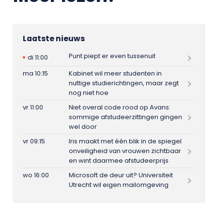
Laatste nieuws
Punt piept er even tussenuit
di 11:00
ma 10:15
Kabinet wil meer studenten in
nuttige studierichtingen, maar zegt
nog niet hoe
vr 11:00
Niet overal code rood op Avans:
sommige afstudeerzittingen gingen
wel door
vr 09:15
Iris maakt met één blik in de spiegel
onveiligheid van vrouwen zichtbaar
en wint daarmee afstudeerprijs
wo 16:00
Microsoft de deur uit? Universiteit
Utrecht wil eigen mailomgeving