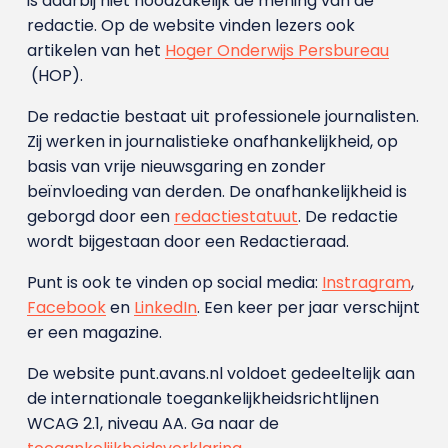
is daarbij niet noodzakelijk de mening van de
redactie. Op de website vinden lezers ook
artikelen van het
Hoger Onderwijs Persbureau
(HOP).
De redactie bestaat uit professionele journalisten.
Zij werken in journalistieke onafhankelijkheid, op
basis van vrije nieuwsgaring en zonder
beïnvloeding van derden. De onafhankelijkheid is
geborgd door een
redactiestatuut
. De redactie
wordt bijgestaan door een Redactieraad.
Punt is ook te vinden op social media:
Instragram
,
Facebook
en
LinkedIn
. Een keer per jaar verschijnt
er een magazine.
De website punt.avans.nl voldoet gedeeltelijk aan
de internationale toegankelijkheidsrichtlijnen
WCAG 2.1, niveau AA. Ga naar de