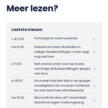
Meer lezen?
Laatste nieuws
Punt piept er even tussenuit
di 11:00
ma 10:15
Kabinet wil meer studenten in
nuttige studierichtingen, maar zegt
nog niet hoe
vr 11:00
Niet overal code rood op Avans:
sommige afstudeerzittingen gingen
wel door
vr 09:15
Iris maakt met één blik in de spiegel
onveiligheid van vrouwen zichtbaar
en wint daarmee afstudeerprijs
wo 16:00
Microsoft de deur uit? Universiteit
Utrecht wil eigen mailomgeving