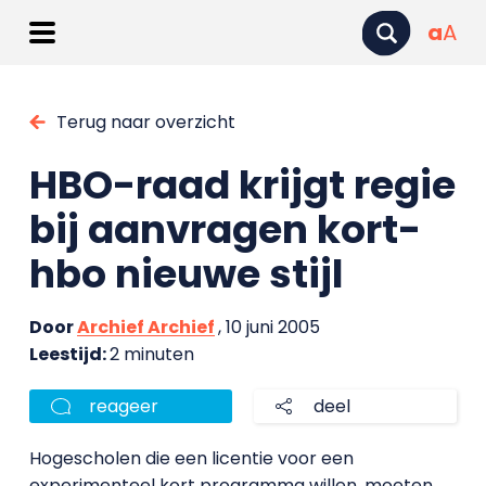
a
A
Terug naar overzicht
HBO-raad krijgt regie
bij aanvragen kort-
hbo nieuwe stijl
Door
Archief Archief
, 10 juni 2005
Leestijd:
2 minuten
reageer
deel
Hogescholen die een licentie voor een
experimenteel kort programma willen, moeten