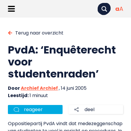
a
A
Terug naar overzicht
PvdA: ‘Enquêterecht
voor
studentenraden’
Door
Archief Archief
, 14 juni 2005
Leestijd:
1 minuut
reageer
deel
Oppositiepartij PvdA vindt dat medezeggenschap
van studenten te veel is gericht op procedures. In