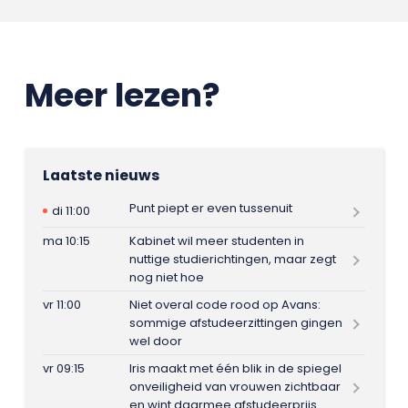
Meer lezen?
Laatste nieuws
Punt piept er even tussenuit
di 11:00
ma 10:15
Kabinet wil meer studenten in
nuttige studierichtingen, maar zegt
nog niet hoe
vr 11:00
Niet overal code rood op Avans:
sommige afstudeerzittingen gingen
wel door
vr 09:15
Iris maakt met één blik in de spiegel
onveiligheid van vrouwen zichtbaar
en wint daarmee afstudeerprijs